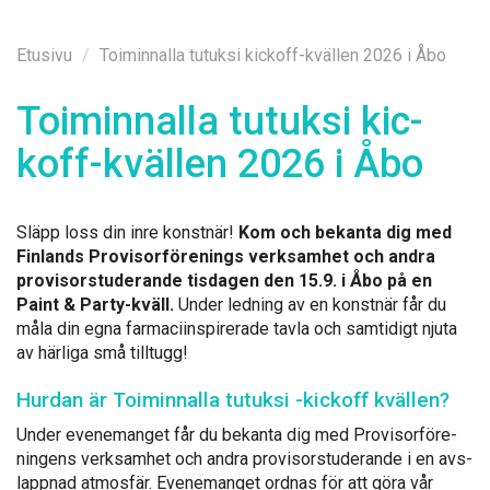
Etusi­vu
Toiminnalla tutuksi kickoff-kvällen 2026 i Åbo
Toi­min­nal­la tu­tuk­si kic­
koff-kväl­len 2026 i Åbo
Släpp loss din in­re konst­när!
Kom och be­kan­ta dig med
Fin­lands Pro­vi­sorfö­re­nings verk­sam­het och an­dra
pro­vi­sors­tu­de­ran­de tis­da­gen den 15.9. i Åbo på en
Paint & Par­ty-kväll.
Un­der led­ning av en konst­när får du
må­la din eg­na far­maciins­pi­re­ra­de tav­la och sam­ti­digt nju­ta
av här­li­ga små till­tugg!
Hur­dan är Toi­min­nal­la tu­tuk­si -kic­koff kväl­len?
Un­der eve­ne­man­get får du be­kan­ta dig med Pro­vi­sorfö­re­
nin­gens verk­sam­het och an­dra pro­vi­sors­tu­de­ran­de i en avs­
lapp­nad at­mosfär. Eve­ne­man­get ord­nas för att gö­ra vår