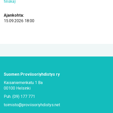
fins­ka)
Ajankohta:
15.09.2026 18:00
Suo­men Pro­vii­so­riyh­dis­tys ry
Kai­sa­nie­men­ka­tu 1 Ba
00100 Hel­sin­ki
Puh. (09) 177 771
toi­mis­to@​pro­vii­so­riyh­dis­tys.​net