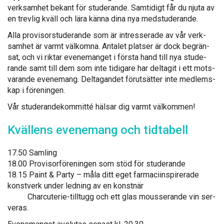
verk­sam­het be­kant för stu­de­ran­de. Sam­ti­digt får du nju­ta av
en trev­lig kväll och lä­ra kän­na di­na nya meds­tu­de­ran­de.
Al­la pro­vi­sors­tu­de­ran­de som är int­res­se­ra­de av vår verk­
sam­het är varmt väl­kom­na. An­ta­let plat­ser är dock begrän­
sat, och vi rik­tar eve­ne­man­get i förs­ta hand till nya stu­de­
ran­de samt till dem som in­te ti­di­ga­re har del­ta­git i ett mots­
va­ran­de eve­ne­mang. Del­ta­gan­det fö­rut­sät­ter in­te med­lems­
kap i fö­re­nin­gen.
Vår stu­de­ran­de­kom­mitté häl­sar dig varmt väl­kom­men!
Kväl­lens eve­ne­mang och tid­ta­bell
17.50 Sam­ling
18.00 Pro­vi­sorfö­re­nin­gen som stöd för stu­de­ran­de
18.15 Paint & Par­ty – må­la ditt eget far­maciins­pi­re­ra­de
konst­verk un­der led­ning av en konst­när
Charcu­te­rie-till­tugg och ett glas mous­se­ran­de vin ser­
ve­ras.