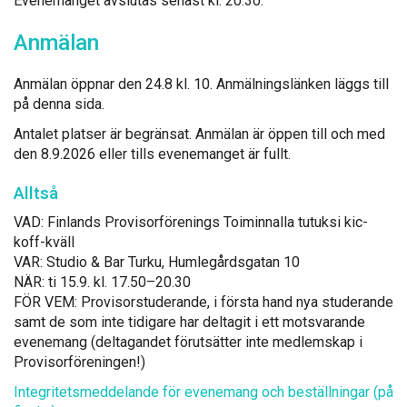
Eve­ne­man­get avs­lu­tas se­nast kl. 20.30.
An­mä­lan
An­mä­lan öpp­nar den 24.8 kl. 10. An­mäl­nings­län­ken läggs till
på den­na si­da.
An­ta­let plat­ser är begrän­sat. An­mä­lan är öp­pen till och med
den 8.9.2026 el­ler tills eve­ne­man­get är fullt.
Alltså
VAD: Fin­lands Pro­vi­sorfö­re­nings Toi­min­nal­la tu­tuk­si kic­
koff-kväll
VAR: Stu­dio & Bar Tur­ku, Hum­legårds­ga­tan 10
NÄR: ti 15.9. kl. 17.50–20.30
FÖR VEM: Pro­vi­sors­tu­de­ran­de, i förs­ta hand nya stu­de­ran­de
samt de som in­te ti­di­ga­re har del­ta­git i ett mots­va­ran­de
eve­ne­mang (del­ta­gan­det fö­rut­sät­ter in­te med­lems­kap i
Pro­vi­sorfö­re­nin­gen!)
In­tegri­tets­med­de­lan­de för eve­ne­mang och bes­täll­nin­gar (på