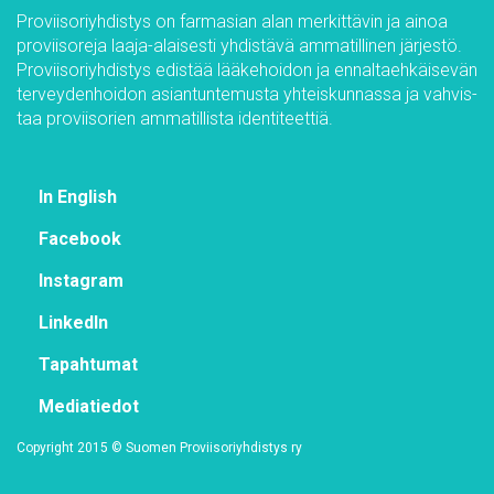
Pro­vii­so­riyh­dis­tys on far­m­asian alan mer­kit­tä­vin ja ai­noa
pro­vii­so­re­ja laa­ja-alai­ses­ti yh­dis­tä­vä am­ma­til­li­nen jär­jes­tö.
Pro­vii­so­riyh­dis­tys edis­tää lää­ke­hoi­don ja en­nal­taeh­käi­se­vän
ter­vey­den­hoi­don asian­tun­te­mus­ta yh­teis­kun­nas­sa ja vah­vis­
taa pro­vii­so­rien am­ma­til­lis­ta iden­ti­teet­tiä.
In English
Face­book
Ins­ta­gram
Lin­ke­dIn
Ta­pah­tu­mat
Me­dia­tie­dot
Co­py­right 2015 © Suo­men Pro­vii­so­riyh­dis­tys ry