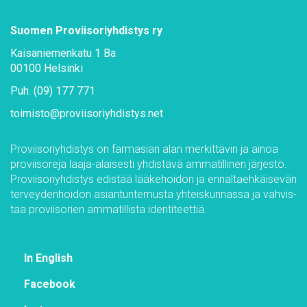
Suo­men Pro­vii­so­riyh­dis­tys ry
Kai­sa­nie­men­ka­tu 1 Ba
00100 Hel­sin­ki
Puh. (09) 177 771
toi­mis­to@​pro­vii­so­riyh­dis­tys.​net
Pro­vii­so­riyh­dis­tys on far­m­asian alan mer­kit­tä­vin ja ai­noa
pro­vii­so­re­ja laa­ja-alai­ses­ti yh­dis­tä­vä am­ma­til­li­nen jär­jes­tö.
Pro­vii­so­riyh­dis­tys edis­tää lää­ke­hoi­don ja en­nal­taeh­käi­se­vän
ter­vey­den­hoi­don asian­tun­te­mus­ta yh­teis­kun­nas­sa ja vah­vis­
taa pro­vii­so­rien am­ma­til­lis­ta iden­ti­teet­tiä.
In English
Face­book