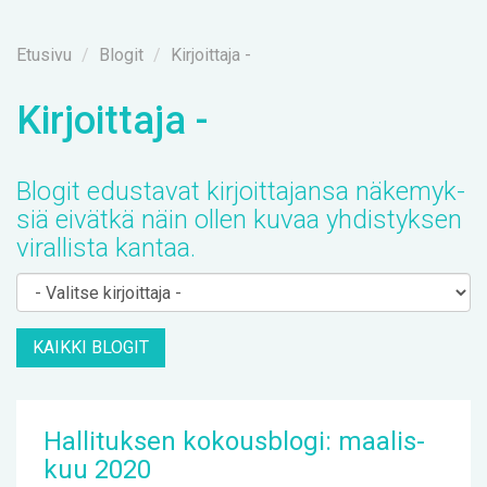
Etusi­vu
Blo­git
Kirjoittaja -
Kir­joit­ta­ja -
Blo­git edus­ta­vat kir­joit­ta­jan­sa nä­ke­myk­
siä ei­vät­kä näin ol­len ku­vaa yh­dis­tyk­sen
vi­ral­lis­ta kan­taa.
KAIK­KI BLO­GIT
Hal­li­tuk­sen ko­kous­blo­gi: maa­lis­
kuu 2020