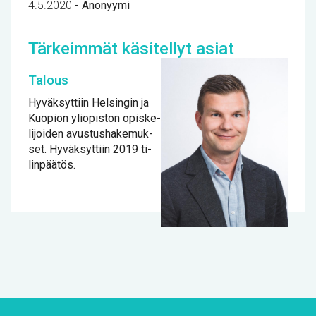
4.5.2020
-
Anonyymi
Tär­keim­mät kä­si­tel­lyt asiat
Ta­lous
Hy­väk­syt­tiin Hel­sin­gin ja
Kuo­pion yli­opis­ton opis­ke­
li­joi­den avus­tus­ha­ke­muk­
set. Hy­väk­syt­tiin 2019 ti­
lin­pää­tös.