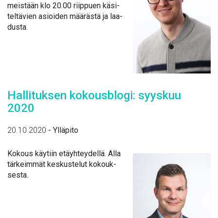
meis­tään klo 20.00 riip­puen kä­si­
tel­tä­vien asioi­den mää­räs­tä ja laa­
dus­ta.
Hal­li­tuk­sen ko­kous­blo­gi: syys­kuu
2020
20.10.2020
-
Ylläpito
Ko­kous käy­tiin etäyh­tey­del­lä. Al­la
tär­keim­mät kes­kus­te­lut ko­kouk­
ses­ta.