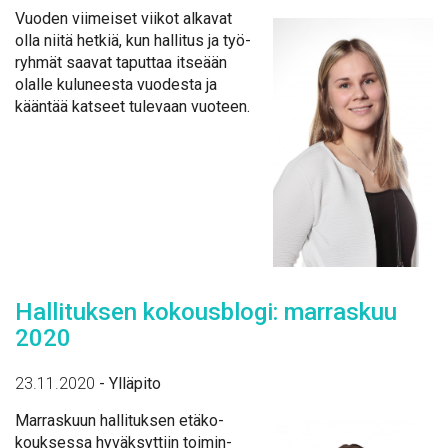
Vuo­den vii­mei­set vii­kot al­ka­vat
ol­la nii­tä het­kiä, kun hal­li­tus ja työ­
ryh­mät saa­vat ta­put­taa it­se­ään
olal­le ku­lu­nees­ta vuo­des­ta ja
kään­tää kat­seet tu­le­vaan vuo­teen.
Hal­li­tuk­sen ko­kous­blo­gi: mar­ras­kuu
2020
23.11.2020
-
Ylläpito
Mar­ras­kuun hal­li­tuk­sen etä­ko­
kouk­ses­sa hy­väk­syt­tiin toi­min­