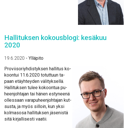
Hal­li­tuk­sen ko­kous­blo­gi: ke­sä­kuu
2020
19.6.2020
-
Ylläpito
Pro­vii­so­riyh­dis­tyk­sen hal­li­tus ko­
koon­tui 11.6.2020 to­tut­tuun ta­
paan etäyh­tey­den vä­li­tyk­sel­lä.
Hal­li­tuk­sen tu­lee ko­koon­tua pu­
heen­joh­ta­jan tai hä­nen es­ty­nee­nä
ol­les­saan va­ra­pu­heen­joh­ta­jan kut­
sus­ta, ja myös sil­loin, kun yk­si
kol­mas­osa hal­li­tuk­sen jä­se­nis­tä
si­tä kir­jal­li­ses­ti vaa­tii.