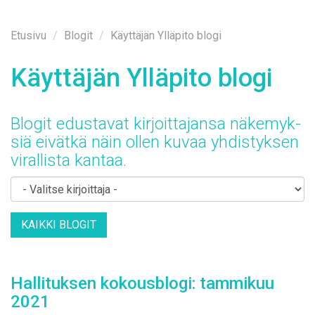
Etusi­vu
Blo­git
Käyttäjän Ylläpito blogi
Käyt­tä­jän Yl­lä­pi­to blo­gi
Blo­git edus­ta­vat kir­joit­ta­jan­sa nä­ke­myk­
siä ei­vät­kä näin ol­len ku­vaa yh­dis­tyk­sen
vi­ral­lis­ta kan­taa.
KAIK­KI BLO­GIT
Hal­li­tuk­sen ko­kous­blo­gi: tam­mi­kuu
2021