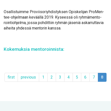
Osal­lis­tuim­me Pro­vii­so­riyh­dis­tyk­sen Opis­ke­li­jan Pro­Men­
tee-oh­jel­maan ke­vääl­lä 2019. Ky­sees­sä oli ryh­mä­men­to­
roin­tioh­jel­ma, jos­sa poh­dit­tiin ryh­män jä­se­niä as­kar­rut­ta­via
ai­hei­ta yh­des­sä men­to­rin kans­sa.
Ko­ke­muk­sia men­to­roin­nis­ta:
first
pre­vious
1
2
3
4
5
6
7
8