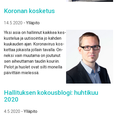
Ko­ro­nan kos­ke­tus
14.5.2020
-
Ylläpito
Yk­si asia on hal­lin­nut kaik­kea kes­
kus­te­lua ja uu­ti­soin­tia jo kah­den
kuu­kau­den ajan. Ko­ro­na­vi­rus kos­
ket­taa jo­kais­ta jol­lain ta­val­la. On­
nek­si vain muu­ta­ma on jou­tu­nut
sen ai­heut­ta­man tau­din kou­riin.
Pe­lot ja huo­let ovat sil­ti mo­nel­la
päi­vit­täin mie­les­sä.
Hal­li­tuk­sen ko­kous­blo­gi: huh­ti­kuu
2020
4.5.2020
-
Ylläpito