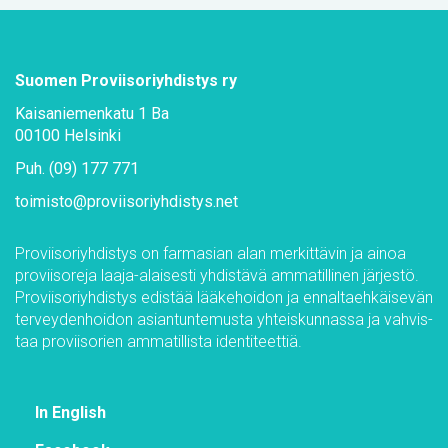
Suo­men Pro­vii­so­riyh­dis­tys ry
Kai­sa­nie­men­ka­tu 1 Ba
00100 Hel­sin­ki
Puh. (09) 177 771
toi­mis­to@​pro­vii­so­riyh­dis­tys.​net
Pro­vii­so­riyh­dis­tys on far­m­asian alan mer­kit­tä­vin ja ai­noa
pro­vii­so­re­ja laa­ja-alai­ses­ti yh­dis­tä­vä am­ma­til­li­nen jär­jes­tö.
Pro­vii­so­riyh­dis­tys edis­tää lää­ke­hoi­don ja en­nal­taeh­käi­se­vän
ter­vey­den­hoi­don asian­tun­te­mus­ta yh­teis­kun­nas­sa ja vah­vis­
taa pro­vii­so­rien am­ma­til­lis­ta iden­ti­teet­tiä.
In English