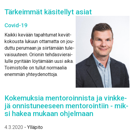
Tär­keim­mät kä­si­tel­lyt asiat
Co­vid-19
Kaik­ki ke­vään ta­pah­tu­mat ke­vät­
ko­kous­ta lu­kuun ot­ta­mat­ta on jou­
dut­tu pe­ru­maan ja siir­tä­mään tu­le­
vai­suu­teen. Orio­nin teh­das­vie­rai­
lul­le py­ri­tään löy­tä­mään uusi ai­ka.
Toi­mis­tol­le on tul­lut nor­maa­lia
enem­män yh­tey­den­ot­to­ja.
Ko­ke­muk­sia men­to­roin­nis­ta ja vink­ke­
jä on­nis­tu­nee­seen men­to­roin­tiin - mik­
si ha­kea mu­kaan oh­jel­maan
4.3.2020
-
Ylläpito