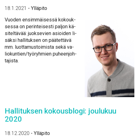
18.1.2021
-
Ylläpito
Vuo­den en­sim­mäi­ses­sä ko­kouk­
ses­sa on pe­rin­tei­ses­ti pal­jon kä­
si­tel­tä­vää: juok­se­vien asioi­den li­
säk­si hal­li­tuk­sen on pää­tet­tä­vä
mm. luot­ta­mus­toi­mis­ta se­kä va­
lio­kun­tien/työ­ryh­mien pu­heen­joh­
ta­jis­ta.
Hal­li­tuk­sen ko­kous­blo­gi: jou­lu­kuu
2020
18.12.2020
-
Ylläpito