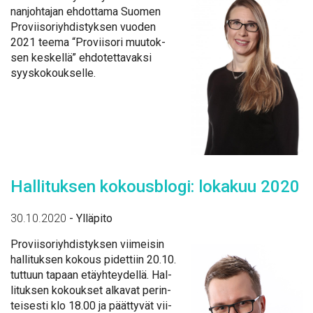
nan­joh­ta­jan eh­dot­ta­ma Suo­men
Pro­vii­so­riyh­dis­tyk­sen vuo­den
2021 tee­ma “Pro­vii­so­ri muu­tok­
sen kes­kel­lä” eh­do­tet­ta­vak­si
syys­ko­kouk­sel­le.
Hal­li­tuk­sen ko­kous­blo­gi: lo­ka­kuu 2020
30.10.2020
-
Ylläpito
Pro­vii­so­riyh­dis­tyk­sen vii­mei­sin
hal­li­tuk­sen ko­kous pi­det­tiin 20.10.
tut­tuun ta­paan etäyh­tey­del­lä. Hal­
li­tuk­sen ko­kouk­set al­ka­vat pe­rin­
tei­ses­ti klo 18.00 ja päät­ty­vät vii­