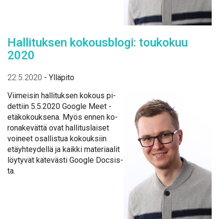
Hal­li­tuk­sen ko­kous­blo­gi: tou­ko­kuu
2020
22.5.2020
-
Ylläpito
Vii­mei­sin hal­li­tuk­sen ko­kous pi­
det­tiin 5.5.2020 Google Meet -
etä­ko­kouk­se­na. Myös en­nen ko­
ro­na­ke­vät­tä ovat hal­li­tus­lai­set
voi­neet osal­lis­tua ko­kouk­siin
etäyh­tey­del­lä ja kaik­ki ma­te­ri­aa­lit
löy­ty­vät kä­te­väs­ti Google Doc­sis­
ta.