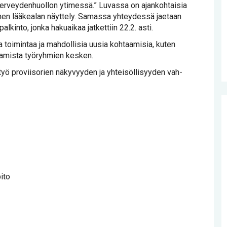
 ter­vey­den­huol­lon yti­mes­sä.” Lu­vas­sa on ajan­koh­tai­sia
li­nen lää­kea­lan näyt­te­ly. Sa­mas­sa yh­tey­des­sä jae­taan
l­kin­to, jon­ka ha­kuai­kaa jat­ket­tiin 22.2. as­ti.
­ta toi­min­taa ja mah­dol­li­sia uusia koh­taa­mi­sia, ku­ten
­paa­mis­ta työ­ryh­mien kes­ken.
 työ pro­vii­so­rien nä­ky­vyy­den ja yh­tei­söl­li­syy­den vah­
ito