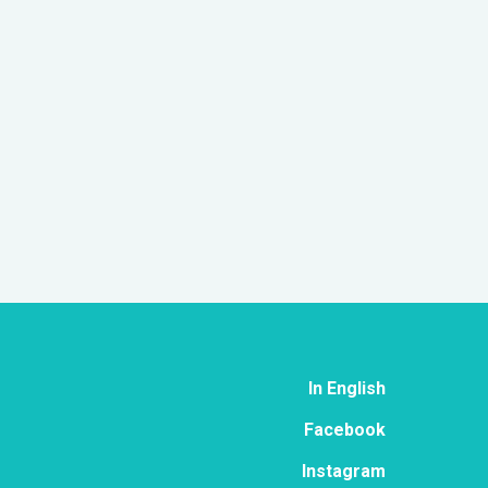
In English
Face­book
Ins­ta­gram