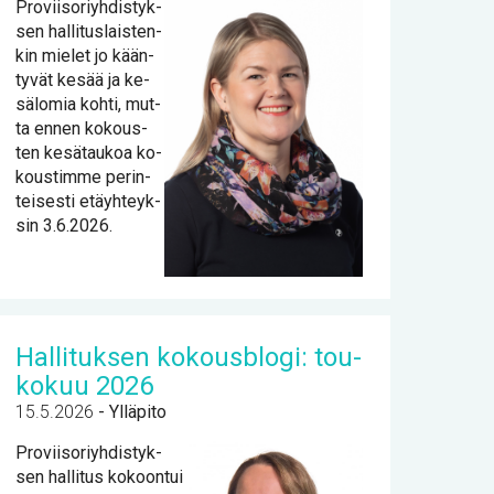
Pro­vii­so­riyh­dis­tyk­
sen hal­li­tus­lais­ten­
kin mie­let jo kään­
ty­vät ke­sää ja ke­
sä­lo­mia koh­ti, mut­
ta en­nen ko­kous­
ten ke­sä­tau­koa ko­
kous­tim­me pe­rin­
tei­ses­ti etäyh­teyk­
sin 3.6.2026.
Hal­li­tuk­sen ko­kous­blo­gi: tou­
ko­kuu 2026
15.5.2026
-
Ylläpito
Pro­vii­so­riyh­dis­tyk­
sen hal­li­tus ko­koon­tui