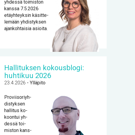
yh­des­sä toi­mis­ton
kans­sa 7.5.2026
etäyh­teyk­sin kä­sit­te­
le­mään yh­dis­tyk­sen
ajan­koh­tai­sia asioi­ta.
Hal­li­tuk­sen ko­kous­blo­gi:
huh­ti­kuu 2026
23.4.2026
-
Ylläpito
Pro­vii­so­riyh­
dis­tyk­sen
hal­li­tus ko­
koon­tui yh­
des­sä toi­
mis­ton kans­