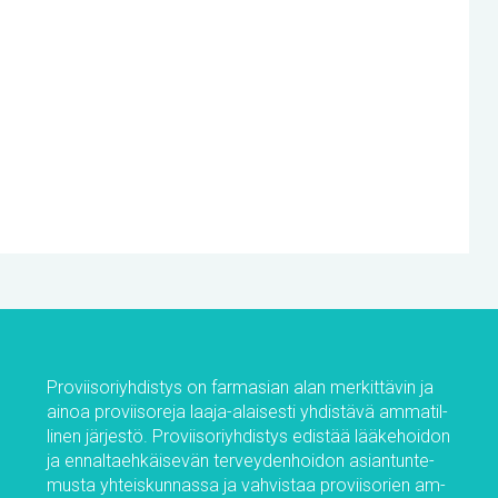
Pro­vii­so­riyh­dis­tys on far­m­asian alan mer­kit­tä­vin ja
ai­noa pro­vii­so­re­ja laa­ja-alai­ses­ti yh­dis­tä­vä am­ma­til­
li­nen jär­jes­tö. Pro­vii­so­riyh­dis­tys edis­tää lää­ke­hoi­don
ja en­nal­taeh­käi­se­vän ter­vey­den­hoi­don asian­tun­te­
mus­ta yh­teis­kun­nas­sa ja vah­vis­taa pro­vii­so­rien am­