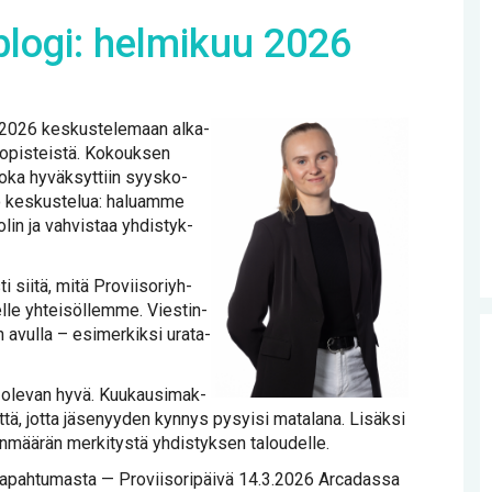
­blo­gi: hel­mi­kuu 2026
.2.2026 kes­kus­te­le­maan al­ka­
­opis­teis­tä. Ko­kouk­sen
jo­ka hy­väk­syt­tiin syys­ko­
ko kes­kus­te­lua: ha­luam­me
­lin ja vah­vis­taa yh­dis­tyk­
 sii­tä, mi­tä Pro­vii­so­riyh­
l­le yh­tei­söl­lem­me. Vies­tin­
n avul­la – esi­mer­kik­si ura­ta­
en ole­van hy­vä. Kuu­kausi­mak­
tä, jot­ta jä­se­nyy­den kyn­nys py­syi­si ma­ta­la­na. Li­säk­si
­sen­mää­rän mer­ki­tys­tä yh­dis­tyk­sen ta­lou­del­le.
­pah­tu­mas­ta — Pro­vii­so­ri­päi­vä 14.3.2026 Arca­das­sa