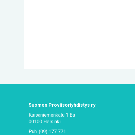
Suo­men Pro­vii­so­riyh­dis­tys ry
Kai­sa­nie­men­ka­tu 1 Ba
00100 Hel­sin­ki
Puh. (09) 177 771