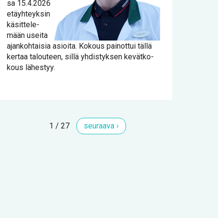
sa 15.4.2026
etäyh­teyk­sin
kä­sit­te­le­
mään usei­ta
ajan­koh­tai­sia asioi­ta. Ko­kous pai­not­tui täl­lä
ker­taa ta­lou­teen, sil­lä yh­dis­tyk­sen ke­vät­ko­
kous lä­hes­tyy.
1 / 27
seu­raa­va ›