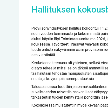
Hal­li­tuk­sen ko­kous
Pro­vii­so­riyh­dis­tyk­sen hal­li­tus ko­koon­tui 11
neen vuo­den toi­min­nas­ta ja tär­keim­mis­tä pain
aluk­si käy­tiin lä­pi Toi­min­ta­suun­ni­tel­ma 2026, 
kouk­ses­sa. Ta­voit­teet lin­ja­si­vat vah­vas­ti ko­
tuo­da en­tis­tä nä­ky­väm­min esiin pro­vii­so­rin roo
sen vies­tin­tää.
Kes­kei­se­nä tee­ma­na oli yh­tei­nen, sel­keä vies­ti
dis­tys te­kee ja mik­si se on tär­keä am­ma­til­li­se
tää ha­lu­taan te­hos­taa mo­ni­puo­lis­ten si­säl­tö­je
ri­noi­ta ja ke­vyem­piä so­me­pos­tauk­sia.
Ta­lous­asiois­sa to­det­tiin jä­sen­mak­su­ti­lan­te
su­vaih­toeh­don toi­vot­tiin saa­van li­sää nä­ky­vyyt­
tar­kas­tel­tiin tu­lo­jen ke­hi­tys­tä ja poh­dit­tiin jä
Ko­kouk­ses­sa muis­tu­tet­tiin myös ke­vään pää­ta