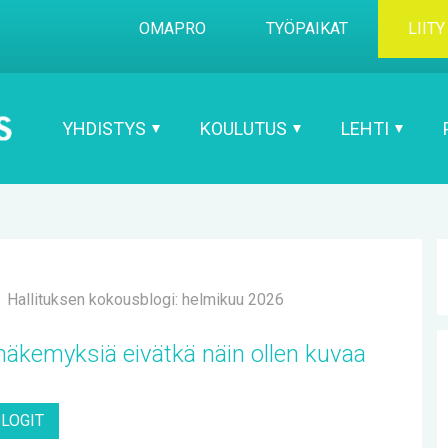
OMA­PRO
TYÖ­PAI­KAT
LII­TY
YH­DIS­TYS
KOU­LU­TUS
LEH­TI
Hallituksen kokousblogi: helmikuu 2026
a nä­ke­myk­siä ei­vät­kä näin ol­len ku­vaa
BLO­GIT