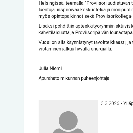
Hel­sin­gis­sä, tee­mal­la ”Pro­vii­so­ri uu­dis­tu­van
luen­to­ja, ins­pi­roi­vaa kes­kus­te­lua ja mo­ni­puo­
myös opin­to­pal­kin­not se­kä Pro­vii­so­ri­kol­le­ga-pa
Li­säk­si poh­dit­tiin ap­teek­ki­työ­ryh­män ak­tii­vis
kah­vi­ti­lai­suut­ta ja Pro­vii­so­ri­päi­vän lou­nas­ta
Vuo­si on siis käyn­nis­ty­nyt ta­voit­teik­kaas­ti, ja
vis­ta­mi­nen jat­kuu hy­väl­lä ener­gial­la.
Ju­lia Nie­mi
Apu­ra­ha­toi­mi­kun­nan pu­heen­joh­ta­ja
3.3.2026
-
Ylläp