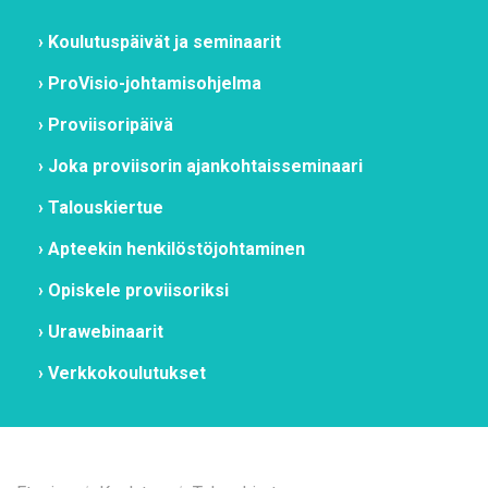
Kou­lu­tus­päi­vät ja se­mi­naa­rit
Pro­Vi­sio-joh­ta­mis­oh­jel­ma
Pro­vii­so­ri­päi­vä
Jo­ka pro­vii­so­rin ajan­koh­tais­se­mi­naa­ri
Ta­lous­kier­tue
Ap­tee­kin hen­ki­lös­tö­joh­ta­mi­nen
Opis­ke­le pro­vii­so­rik­si
Urawe­bi­naa­rit
Verk­ko­kou­lu­tuk­set