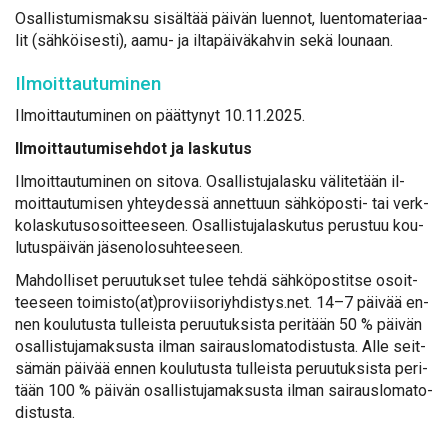
Osal­lis­tu­mis­mak­su si­säl­tää päi­vän luen­not, luen­to­ma­te­ri­aa­
lit (säh­köi­ses­ti), aa­mu- ja il­ta­päi­vä­kah­vin se­kä lou­naan.
Il­moit­tau­tu­mi­nen
Il­moit­tau­tu­mi­nen on päät­ty­nyt 10.11.2025.
Il­moit­tau­tu­mi­seh­dot ja las­ku­tus
Il­moit­tau­tu­mi­nen on si­to­va. Osal­lis­tu­ja­las­ku vä­li­te­tään il­
moit­tau­tu­mi­sen yh­tey­des­sä an­net­tuun säh­kö­pos­ti- tai verk­
ko­las­ku­tuso­soit­tee­seen. Osal­lis­tu­ja­las­ku­tus pe­rus­tuu kou­
lu­tus­päi­vän jä­se­no­lo­suh­tee­seen.
Mah­dol­li­set pe­ruu­tuk­set tu­lee teh­dä säh­kö­pos­tit­se osoit­
tee­seen toi­mis­to(at)proviisoriyhdistys.​net. 14–7 päi­vää en­
nen kou­lu­tus­ta tul­leis­ta pe­ruu­tuk­sis­ta pe­ri­tään 50 % päi­vän
osal­lis­tu­ja­mak­sus­ta il­man sai­raus­lo­ma­to­dis­tus­ta. Al­le seit­
sä­män päi­vää en­nen kou­lu­tus­ta tul­leis­ta pe­ruu­tuk­sis­ta pe­ri­
tään 100 % päi­vän osal­lis­tu­ja­mak­sus­ta il­man sai­raus­lo­ma­to­
dis­tus­ta.