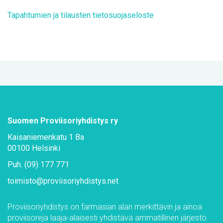
Ta­pah­tu­mien ja ti­laus­ten tie­to­suo­ja­se­los­te
Suo­men Pro­vii­so­riyh­dis­tys ry
Kai­sa­nie­men­ka­tu 1 Ba
00100 Hel­sin­ki
Puh. (09) 177 771
toi­mis­to@​pro­vii­so­riyh­dis­tys.​net
Pro­vii­so­riyh­dis­tys on far­m­asian alan mer­kit­tä­vin ja ai­noa
pro­vii­so­re­ja laa­ja-alai­ses­ti yh­dis­tä­vä am­ma­til­li­nen jär­jes­tö.