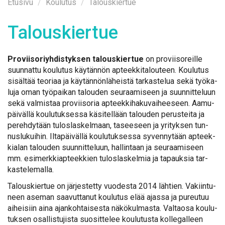
Etusi­vu
Kou­lu­tus
Talouskiertue
Ta­lous­kier­tue
Pro­vii­so­riyh­dis­tyk­sen ta­lous­kier­tue
on pro­vii­so­reil­le
suun­nat­tu kou­lu­tus käy­tän­nön ap­teek­ki­ta­lou­teen. Kou­lu­tus
si­säl­tää teo­ri­aa ja käy­tän­nön­lä­heis­tä tar­kas­te­lua se­kä työ­ka­
lu­ja oman työ­pai­kan ta­lou­den seu­raa­mi­seen ja suun­nit­te­luun
se­kä val­mis­taa pro­vii­so­ria ap­teek­ki­ha­ku­vai­hee­seen. Aa­mu­
päi­väl­lä kou­lu­tuk­ses­sa kä­si­tel­lään ta­lou­den pe­rus­tei­ta ja
pe­reh­dy­tään tu­los­las­kel­maan, ta­see­seen ja yri­tyk­sen tun­
nus­lu­kui­hin. Il­ta­päi­väl­lä kou­lu­tuk­ses­sa sy­ven­ny­tään ap­teek­
kia­lan ta­lou­den suun­nit­te­luun, hal­lin­taan ja seu­raa­mi­seen
mm. esi­merk­kiap­teek­kien tu­los­las­kel­mia ja ta­pauk­sia tar­
kas­te­le­mal­la.
Ta­lous­kier­tue on jär­jes­tet­ty vuo­des­ta 2014 läh­tien. Va­kiin­tu­
neen ase­man saa­vut­ta­nut kou­lu­tus elää ajas­sa ja pu­reu­tuu
ai­hei­siin ai­na ajan­koh­tai­ses­ta nä­kö­kul­mas­ta. Val­tao­sa kou­lu­
tuk­sen osal­lis­tu­jis­ta suo­sit­te­lee kou­lu­tus­ta kol­le­gal­leen