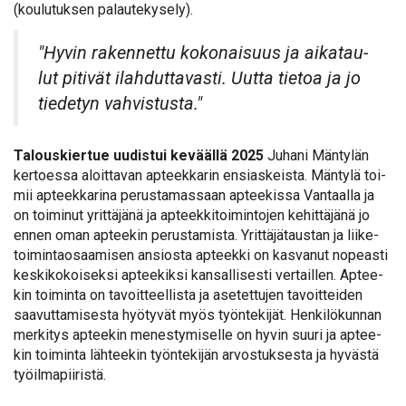
(kou­lu­tuk­sen pa­lau­te­ky­se­ly).
"Hy­vin ra­ken­net­tu ko­ko­nai­suus ja ai­ka­tau­
lut pi­ti­vät ilah­dut­ta­vas­ti. Uut­ta tie­toa ja jo
tie­de­tyn vah­vis­tus­ta."
Ta­lous­kier­tue uu­dis­tui ke­vääl­lä 2025
Ju­ha­ni Män­ty­län
ker­toes­sa aloit­ta­van ap­teek­ka­rin en­sias­keis­ta. Män­ty­lä toi­
mii ap­teek­ka­ri­na pe­rus­ta­mas­saan ap­tee­kis­sa Van­taal­la ja
on toi­mi­nut yrit­tä­jä­nä ja ap­teek­ki­toi­min­to­jen ke­hit­tä­jä­nä jo
en­nen oman ap­tee­kin pe­rus­ta­mis­ta. Yrit­tä­jä­taus­tan ja lii­ke­
toi­min­tao­saa­mi­sen an­sios­ta ap­teek­ki on kas­va­nut no­peas­ti
kes­ki­ko­koi­sek­si ap­tee­kik­si kan­sal­li­ses­ti ver­tail­len. Ap­tee­
kin toi­min­ta on ta­voit­teel­lis­ta ja ase­tet­tu­jen ta­voit­tei­den
saa­vut­ta­mi­ses­ta hyö­ty­vät myös työn­te­ki­jät. Hen­ki­lö­kun­nan
mer­ki­tys ap­tee­kin me­nes­ty­mi­sel­le on hy­vin suu­ri ja ap­tee­
kin toi­min­ta läh­tee­kin työn­te­ki­jän ar­vos­tuk­ses­ta ja hy­väs­tä
työil­ma­pii­ris­tä.