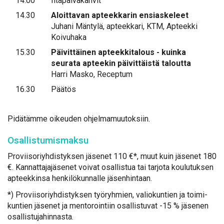
14.00
Iltapäiväkahvit
14.30
Aloittavan apteekkarin ensiaskeleet
Juhani Mäntylä, apteekkari, KTM, Apteekki
Koivuhaka
15.30
Päivittäinen apteekkitalous - kuinka
seurata apteekin päivittäistä taloutta
Harri Masko, Receptum
16.30
Päätös
Pi­dä­täm­me oi­keu­den oh­jel­ma­muu­tok­siin.
Osal­lis­tu­mis­mak­su
Pro­vii­so­riyh­dis­tyk­sen jä­se­net 110 €*, muut kuin jä­se­net 180
€. Kan­nat­ta­ja­jä­se­net voi­vat osal­lis­tua tai tar­jo­ta kou­lu­tuk­sen
ap­teek­kin­sa hen­ki­lö­kun­nal­le jä­sen­hin­taan.
*) Pro­vii­so­riyh­dis­tyk­sen työ­ryh­mien, va­lio­kun­tien ja toi­mi­
kun­tien jä­se­net ja men­to­roin­tiin osal­lis­tu­vat -15 % jä­se­nen
osal­lis­tu­ja­hin­nas­ta.