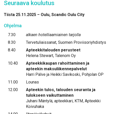
Seu­raa­va kou­lu­tus
Tiis­ta 25.11.2025 – Ou­lu, Scan­dic Ou­lu Ci­ty
Oh­jel­ma
7.30
alkaen hotelliaamiainen tarjolla
8.30
Tervetuliaissanat, Suomen Proviisoriyhdistys
8.40
Apteekkitalouden perusteet
Helena Stewart, Talenom Oy
10.40
Apteekkikaupan rahoittaminen ja
apteekin maksuliikennepalvelut
Harri Pälve ja Heikki Savikoski, Pohjolan OP
11.00
Lounas
12.00
Apteekin tulos, talouden seuranta ja
tulokseen vaikuttaminen
Juhani Mäntylä, apteekkari, KTM, Apteekki
Koivuhaka