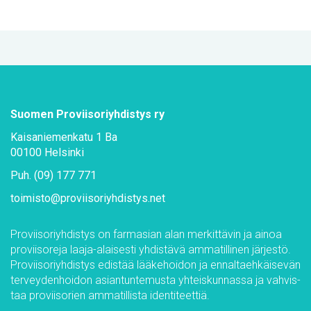
Suo­men Pro­vii­so­riyh­dis­tys ry
Kai­sa­nie­men­ka­tu 1 Ba
00100 Hel­sin­ki
Puh. (09) 177 771
toi­mis­to@​pro­vii­so­riyh­dis­tys.​net
Pro­vii­so­riyh­dis­tys on far­m­asian alan mer­kit­tä­vin ja ai­noa
pro­vii­so­re­ja laa­ja-alai­ses­ti yh­dis­tä­vä am­ma­til­li­nen jär­jes­tö.
Pro­vii­so­riyh­dis­tys edis­tää lää­ke­hoi­don ja en­nal­taeh­käi­se­vän
ter­vey­den­hoi­don asian­tun­te­mus­ta yh­teis­kun­nas­sa ja vah­vis­
taa pro­vii­so­rien am­ma­til­lis­ta iden­ti­teet­tiä.