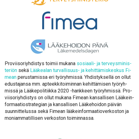
Pro­vii­so­riyh­dis­tys toi­mii mu­ka­na
so­si­aa­li- ja ter­veys­mi­nis­
te­riön
se­kä
Lää­kea­lan tur­val­li­suus- ja ke­hit­tä­mis­kes­kus Fi­
mean
pe­rus­ta­mis­sa eri työ­ryh­mis­sä. Yh­dis­tyk­sel­lä on ol­lut
edus­ta­jan­sa mm. ap­teek­ki­toi­min­nan ke­hit­tä­mi­sen työ­ryh­
mis­sä ja Lää­ke­po­li­tiik­ka 2020 -hank­keen työ­ryh­mis­sä. Pro­
vii­so­riyh­dis­tys on ol­lut mu­ka­na Fi­mean kan­sal­li­sen Lää­kein­
for­maa­tio­stra­te­gian ja kan­sal­li­sen Lää­ke­hoi­don päi­vän
suun­nit­te­lus­sa se­kä Fi­mean lää­kein­for­maa­tio­ver­kos­ton ja
mo­niam­ma­til­li­sen ver­kos­ton toi­min­nas­sa.