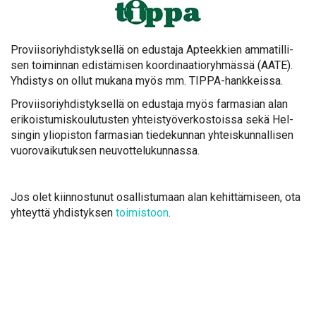
Pro­vii­so­riyh­dis­tyk­sel­lä on edus­ta­ja Ap­teek­kien am­ma­til­li­
sen toi­min­nan edis­tä­mi­sen koor­di­naa­tio­ryh­mäs­sä (AA­TE).
Yh­dis­tys on ol­lut mu­ka­na myös mm. TIP­PA-hank­keis­sa.
Pro­vii­so­riyh­dis­tyk­sel­lä on edus­ta­ja myös far­m­asian alan
eri­kois­tu­mis­kou­lu­tus­ten yh­teis­työ­ver­kos­tois­sa se­kä Hel­
sin­gin yli­opis­ton far­m­asian tie­de­kun­nan yh­teis­kun­nal­li­sen
vuo­ro­vai­ku­tuk­sen neu­vot­te­lu­kun­nas­sa.
Jos olet kiin­nos­tu­nut osal­lis­tu­maan alan ke­hit­tä­mi­seen, ota
yh­teyt­tä yh­dis­tyk­sen
toi­mis­toon
.