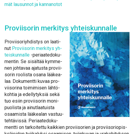
mät lausun­not ja kan­na­no­tot
Pro­vii­so­rin mer­ki­tys yh­teis­kun­nal­le
Pro­vii­so­riyh­dis­tys on laa­ti­
nut
Pro­vii­so­rin mer­ki­tys yh­
teis­kun­nal­le
-pe­ri­aa­te­do­ku­
men­tin. Se si­säl­tää kym­me­
nen joh­ta­vaa aja­tus­ta pro­vii­
so­rin roo­lis­ta osa­na lää­kea­
laa. Do­ku­ment­ti ku­vaa pro­
vii­so­ri­na toi­mi­mi­sen läh­tö­
koh­tia ja edel­ly­tyk­siä se­kä
tuo esiin pro­vii­so­rin mo­ni­
puo­lis­ta ja ai­nut­laa­tuis­ta
osaa­mis­ta lää­kea­lan vas­tuu­
teh­tä­vis­sä. Pe­ri­aa­te­do­ku­
ment­ti on tar­koi­tet­tu kaik­kien pro­vii­so­rien ja pro­vii­so­rio­pis­
ke­li­joi­den työ­ka­luk­si osaa­mi­sen, työn­ku­van ja ura­ke­hi­tyk­sen