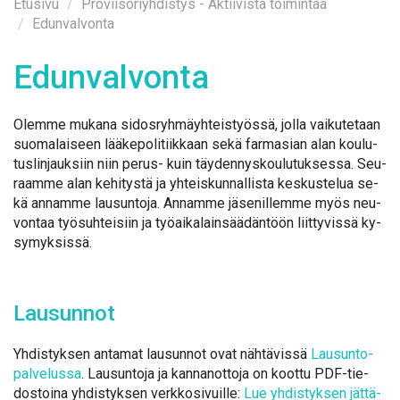
Etusi­vu
Pro­vii­so­riyh­dis­tys - Ak­tii­vis­ta toi­min­taa
Edunvalvonta
Edun­val­von­ta
Olem­me mu­ka­na si­dos­ryh­mäyh­teis­työs­sä, jol­la vai­ku­te­taan
suo­ma­lai­seen lää­ke­po­li­tiik­kaan se­kä far­m­asian alan kou­lu­
tus­lin­jauk­siin niin pe­rus- kuin täy­den­nys­kou­lu­tuk­ses­sa. Seu­
raam­me alan ke­hi­tys­tä ja yh­teis­kun­nal­lis­ta kes­kus­te­lua se­
kä an­nam­me lausun­to­ja. An­nam­me jä­se­nil­lem­me myös neu­
von­taa työ­suh­tei­siin ja työ­ai­ka­lain­sää­dän­töön liit­ty­vis­sä ky­
sy­myk­sis­sä.
Lausun­not
Yh­dis­tyk­sen an­ta­mat lausun­not ovat näh­tä­vis­sä
Lausun­to­
pal­ve­lus­sa
. Lausun­to­ja ja kan­nan­ot­to­ja on koot­tu PDF-tie­
dos­toi­na yh­dis­tyk­sen verk­ko­si­vuil­le:
Lue yh­dis­tyk­sen jät­tä­