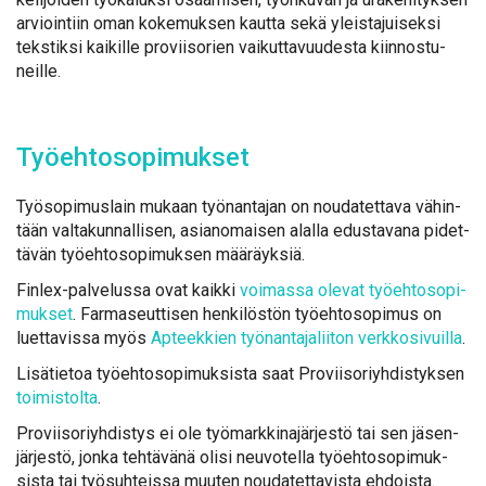
ar­vioin­tiin oman ko­ke­muk­sen kaut­ta se­kä yleis­ta­jui­sek­si
teks­tik­si kai­kil­le pro­vii­so­rien vai­kut­ta­vuu­des­ta kiin­nos­tu­
neil­le.
Työ­eh­to­so­pi­muk­set
Työ­so­pi­mus­lain mu­kaan työ­nan­ta­jan on nou­da­tet­ta­va vä­hin­
tään val­ta­kun­nal­li­sen, asian­omai­sen alal­la edus­ta­va­na pi­det­
tä­vän työ­eh­to­so­pi­muk­sen mää­räyk­siä.
Fin­lex-pal­ve­lus­sa ovat kaik­ki
voi­mas­sa ole­vat työ­eh­to­so­pi­
muk­set
. Far­ma­seut­ti­sen hen­ki­lös­tön työ­eh­to­so­pi­mus on
luet­ta­vis­sa myös
Ap­teek­kien työ­nan­ta­ja­lii­ton verk­ko­si­vuil­la
.
Li­sä­tie­toa työ­eh­to­so­pi­muk­sis­ta saat Pro­vii­so­riyh­dis­tyk­sen
toi­mis­tol­ta
.
Pro­vii­so­riyh­dis­tys ei ole työ­mark­ki­na­jär­jes­tö tai sen jä­sen­
jär­jes­tö, jon­ka teh­tä­vä­nä oli­si neu­vo­tel­la työ­eh­to­so­pi­muk­
sis­ta tai työ­suh­teis­sa muu­ten nou­da­tet­ta­vis­ta eh­dois­ta.