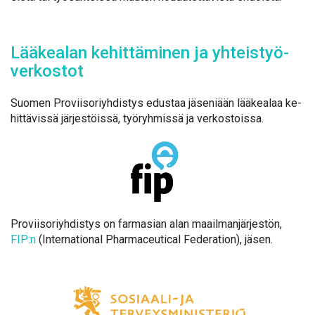
Lää­kea­lan ke­hit­tä­mi­nen ja yh­teis­työ­
ver­kos­tot
Suo­men Pro­vii­so­riyh­dis­tys edus­taa jä­se­ni­ään lää­kea­laa ke­
hit­tä­vis­sä jär­jes­töis­sä, työ­ryh­mis­sä ja ver­kos­tois­sa.
Pro­vii­so­riyh­dis­tys on far­m­asian alan maa­il­man­jär­jes­tön,
FIP:n
(In­ter­na­tio­nal Phar­maceu­tical Fe­de­ra­tion), jä­sen.