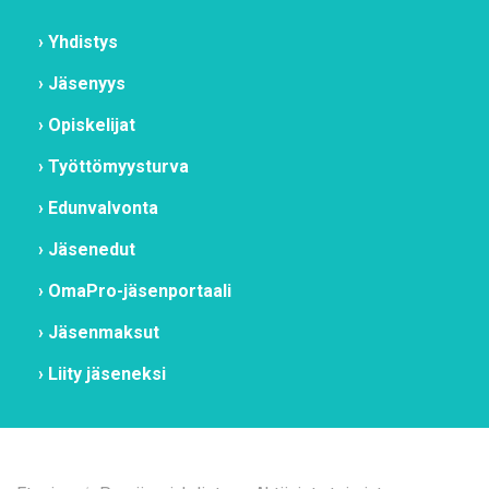
Yh­dis­tys
Jä­se­nyys
Opis­ke­li­jat
Työt­tö­myys­tur­va
Edun­val­von­ta
Jä­se­ne­dut
Oma­Pro-jä­sen­por­taa­li
Jä­sen­mak­sut
Lii­ty jä­se­nek­si