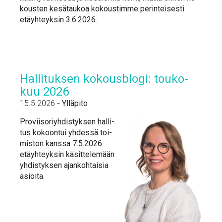
kous­ten ke­sä­tau­koa ko­kous­tim­me pe­rin­tei­ses­ti
etäyh­teyk­sin 3.6.2026.
Hal­li­tuk­sen ko­kous­blo­gi: tou­ko­
kuu 2026
15.5.2026
-
Ylläpito
Pro­vii­so­riyh­dis­tyk­sen hal­li­
tus ko­koon­tui yh­des­sä toi­
mis­ton kans­sa 7.5.2026
etäyh­teyk­sin kä­sit­te­le­mään
yh­dis­tyk­sen ajan­koh­tai­sia
asioi­ta.