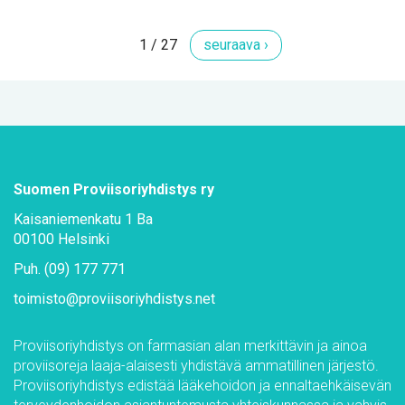
1 / 27
seu­raa­va ›
Suo­men Pro­vii­so­riyh­dis­tys ry
Kai­sa­nie­men­ka­tu 1 Ba
00100 Hel­sin­ki
Puh. (09) 177 771
toi­mis­to@​pro­vii­so­riyh­dis­tys.​net
Pro­vii­so­riyh­dis­tys on far­m­asian alan mer­kit­tä­vin ja ai­noa
pro­vii­so­re­ja laa­ja-alai­ses­ti yh­dis­tä­vä am­ma­til­li­nen jär­jes­tö.
Pro­vii­so­riyh­dis­tys edis­tää lää­ke­hoi­don ja en­nal­taeh­käi­se­vän