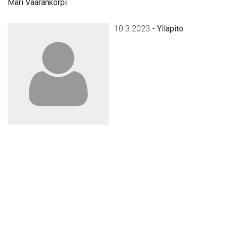
Ma­ri Vaa­ran­kor­pi
10.3.2023
-
Ylläpito