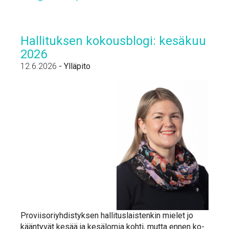
Hal­li­tuk­sen ko­kous­blo­gi: ke­sä­kuu
2026
12.6.2026
-
Ylläpito
Pro­vii­so­riyh­dis­tyk­sen hal­li­tus­lais­ten­kin mie­let jo
kään­ty­vät ke­sää ja ke­sä­lo­mia koh­ti, mut­ta en­nen ko­