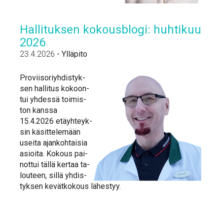
Hal­li­tuk­sen ko­kous­blo­gi: huh­ti­kuu
2026
23.4.2026
-
Ylläpito
Pro­vii­so­riyh­dis­tyk­
sen hal­li­tus ko­koon­
tui yh­des­sä toi­mis­
ton kans­sa
15.4.2026 etäyh­teyk­
sin kä­sit­te­le­mään
usei­ta ajan­koh­tai­sia
asioi­ta. Ko­kous pai­
not­tui täl­lä ker­taa ta­
lou­teen, sil­lä yh­dis­
tyk­sen ke­vät­ko­kous lä­hes­tyy.