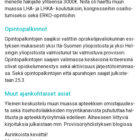
me­nel­le ha­ki­jal­le yh­teen­sä 3000€. Nii­tä oli haet­tu muun
muas­sa LHA- ja LH­KA- kou­lu­tuk­siin, kongres­sei­hin osal­lis­
tu­mi­sek­si se­kä ER­KO-opin­toi­hin.
Opin­to­pal­kin­not
Opin­to­pal­kin­to­jen saa­jik­si va­lit­tiin opis­ke­li­ja­va­lio­kun­nan esi­
tyk­sen mu­kai­ses­ti yk­si Itä-Suo­men yli­opis­tos­ta ja yk­si Hel­
sin­gin yli­opis­tos­ta val­mis­tu­nut tai val­mis­tu­va pro­vii­so­ri.
Opin­to­pal­kin­to­jen saa­jien va­lin­nas­sa kes­kei­si­nä kri­tee­rei­nä
oli­vat opis­ke­lu­me­nes­tys se­kä ak­tii­vi­suus jär­jes­tö­toi­min­nas­
sa. Se­kä opin­to­pal­kin­to­jen et­tä apu­ra­ho­jen saa­jat jul­kis­te­
taan 25.3.
Muut ajan­koh­tai­set asiat
Ylei­nen kes­kus­te­lu muun muas­sa ap­teek­kien omis­ta­juu­des­
ta se­kä it­se­hoi­to­lääk­kei­den myyn­ti­ka­na­vis­ta pu­hu­tut­taa hal­
li­tus­ta ja ap­teek­ki­työ­ryh­mää edel­leen. Ai­hee­seen liit­ty­viä
kir­joi­tuk­sia jul­kais­taan mm. Pro­vii­so­riyh­dis­tyk­sen blo­gis­sa.
Au­rin­kois­ta ke­vät­tä!