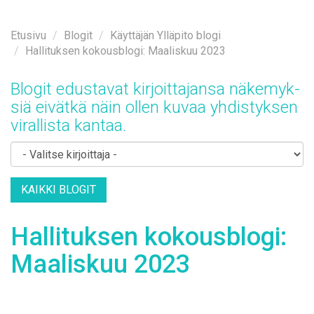
Etusi­vu
Blo­git
Käyt­tä­jän Yl­lä­pi­to blo­gi
Hallituksen kokousblogi: Maaliskuu 2023
Blo­git edus­ta­vat kir­joit­ta­jan­sa nä­ke­myk­
siä ei­vät­kä näin ol­len ku­vaa yh­dis­tyk­sen
vi­ral­lis­ta kan­taa.
KAIK­KI BLO­GIT
Hal­li­tuk­sen ko­kous­blo­gi:
Maa­lis­kuu 2023