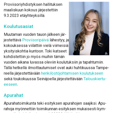
Pro­vii­so­riyh­dis­tyk­sen hal­li­tuk­sen
maa­lis­kuun ko­kous jär­jes­tet­tiin
9.3.2023 etäyh­teyk­sil­lä.
Kou­lu­tus­asiat
Muu­ta­man vuo­den tauon jäl­keen jär­
jes­tet­tä­vä
Pro­vii­so­ri­päi­vä
lä­hes­tyy, ja
ko­kouk­ses­sa vii­lat­tiin vie­lä vii­mei­siä
yk­si­tyis­koh­tia kun­toon. To­ki kat­seet
koh­dis­tet­tiin jo myös mui­hin tä­män
vuo­den ai­ka­na lu­vas­sa ole­viin kou­lu­tuk­siin ja ta­pah­tu­miin.
Täl­lä het­kel­lä il­moit­tau­tu­mi­set ovat au­ki huh­ti­kuus­sa Tam­pe­
reel­la jär­jes­tet­tä­vään
hen­ki­lös­tö­joh­ta­mi­sen kou­lu­tuk­seen
se­kä tou­ko­kuus­sa Sei­nä­joel­la jär­jes­tet­tä­vään
Ta­lous­kier­tu­
ee­seen
.
Apu­ra­hat
Apu­ra­ha­toi­mi­kun­ta te­ki esi­tyk­sen apu­ra­ho­jen saa­jik­si. Apu­
ra­ho­ja myön­net­tiin toi­mi­kun­nan esi­tyk­sen mu­kai­ses­ti kym­