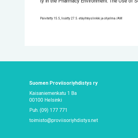
ty in the Phar­macy En­vi­ron­ment: The Use of Soc
Päi­vi­tet­ty 15.5, li­sät­ty 27.5. etäyh­teys­link­ki ja oh­jel­ma /AM
Suo­men Pro­vii­so­riyh­dis­tys ry
Kai­sa­nie­men­ka­tu 1 Ba
00100 Hel­sin­ki
Puh. (09) 177 771
toi­mis­to@​pro­vii­so­riyh­dis­tys.​net