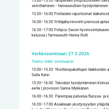
15.00–15.30 Tam­pe­reen yli­opis­tol­li­seen sai­raa­l
sel­vit­tä­mi­nen - far­ma­seut­tien hyö­dyn­tä­mi­nen
15.30–16.00 Po­ti­lai­den ra­por­toi­mat lää­ke­hoi­
16.00–16.30 Yrit­tä­jä­hy­vin­voin­ti pie­nis­sä ap­tee­
16.30–17.00 Poh­jois-Sa­von hy­vin­voin­tia­lu­een av
ke­lus­sa | far­ma­seut­ti Hen­na Roth
Verk­ko­se­mi­naa­ri 27.5.2026
Teams-link­ki se­mi­naa­riin
15.00–15.30 Yk­sit­täis­pa­kat­tu­jen lääk­kei­den an­no
Sal­la Kal­si
15.30–16.00 Te­ko­ä­lyn hyö­dyn­tä­mi­nen klii­ni­sen fa
eel­la | pro­vii­so­ri San­na Myk­kä­nen
16.00–16.30 Pa­rem­paa pal­ve­lua fluns­sa- ja ki­puoi
16.30–17.00 Asiak­kaan yk­si­tyi­syy­den yl­lä­pi­tä­