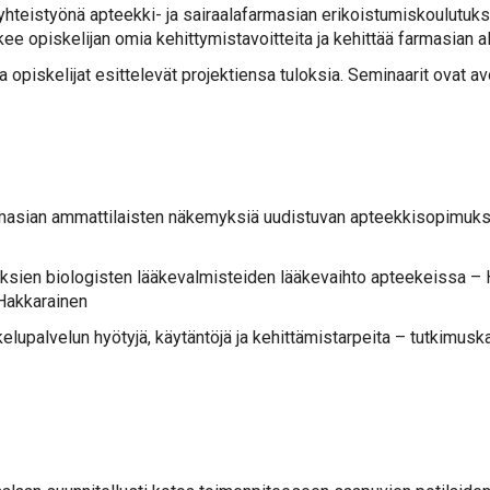
h­teis­työ­nä ap­teek­ki- ja sai­raa­la­far­m­asian eri­kois­tu­mis­kou­lu­tuk­s
u­kee opis­ke­li­jan omia ke­hit­ty­mis­ta­voit­tei­ta ja ke­hit­tää far­m­asian a
opis­ke­li­jat esit­te­le­vät pro­jek­tien­sa tu­lok­sia. Se­mi­naa­rit ovat avo
ian am­mat­ti­lais­ten nä­ke­myk­siä uu­dis­tu­van ap­teek­ki­so­pi­muk­sen 
sien bio­lo­gis­ten lää­ke­val­mis­tei­den lää­ke­vaih­to ap­tee­keis­sa – Ha
a Hak­ka­rai­nen
­pal­ve­lun hyö­ty­jä, käy­tän­tö­jä ja ke­hit­tä­mis­tar­pei­ta – tut­ki­mus­k