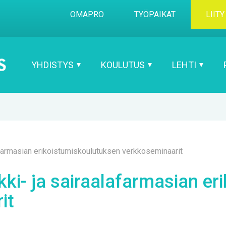
OMA­PRO
TYÖ­PAI­KAT
LII­TY
YH­DIS­TYS
KOU­LU­TUS
LEH­TI
farmasian erikoistumiskoulutuksen verkkoseminaarit
- ja sai­raa­la­far­m­asian eri­
it