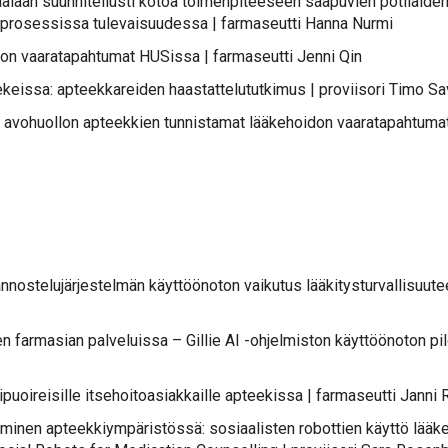
aan suun­ni­tel­lus­ti ko­toa toi­men­pi­tee­seen saa­pu­vien po­ti­lai­den lä
 pro­ses­sis­sa tu­le­vai­suu­des­sa | far­ma­seut­ti Han­na Nur­mi
don vaa­ra­ta­pah­tu­mat HUSis­sa | far­ma­seut­ti Jen­ni Qin
keis­sa: ap­teek­ka­rei­den haas­tat­te­lu­tut­ki­mus | pro­vii­so­ri Ti­mo Sa­
o­huol­lon ap­teek­kien tun­nis­ta­mat lää­ke­hoi­don vaa­ra­ta­pah­tu­mat 
s­te­lu­jär­jes­tel­män käyt­töön­o­ton vai­ku­tus lää­ki­tys­tur­val­li­suu­t
r­m­asian pal­ve­luis­sa – Gil­lie AI -oh­jel­mis­ton käyt­töön­o­ton pi­lo­toi
­rei­sil­le it­se­hoi­toa­siak­kail­le ap­tee­kis­sa | far­ma­seut­ti Jan­ni
mi­nen ap­teek­kiym­pä­ris­tös­sä: so­si­aa­lis­ten ro­bot­tien käyt­tö lää­