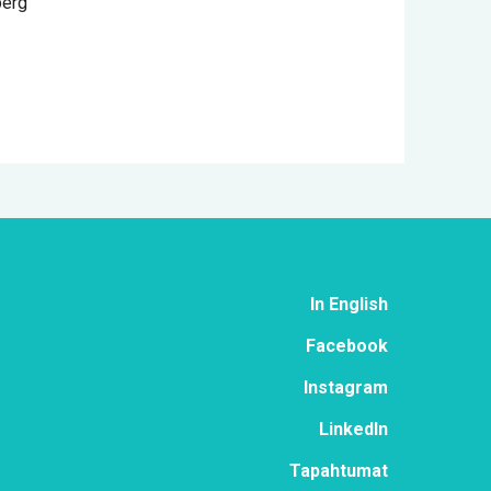
berg
In English
Face­book
Ins­ta­gram
Lin­ke­dIn
Ta­pah­tu­mat