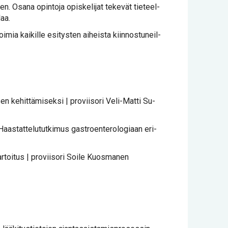
en. Osa­na opin­to­ja opis­ke­li­jat te­ke­vät tie­teel­
laa.
i­mia kai­kil­le esi­tys­ten ai­heis­ta kiin­nos­tu­neil­
ke­hit­tä­mi­sek­si | pro­vii­so­ri Ve­li-Mat­ti Su­
as­tat­te­lu­tut­ki­mus ga­stroen­te­ro­lo­gi­aan eri­
ar­toi­tus | pro­vii­so­ri Soi­le Kuos­ma­nen