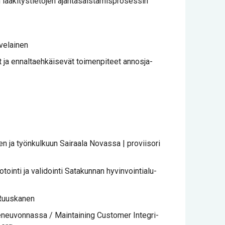
ä­ki­tys­tie­to­jen ajan­ta­sais­ta­mis­pro­ses­sin
ve­lai­nen
ja en­nal­taeh­käi­se­vät toi­men­pi­teet an­nos­ja­
een ja työn­kul­kuun Sai­raa­la No­vas­sa | pro­vii­so­ri
n­ti ja va­li­doin­ti Sa­ta­kun­nan hy­vin­voin­tia­lu­
 Ruus­ka­nen
ke­neu­von­nas­sa / Main­tai­ning Cus­to­mer In­tegri­