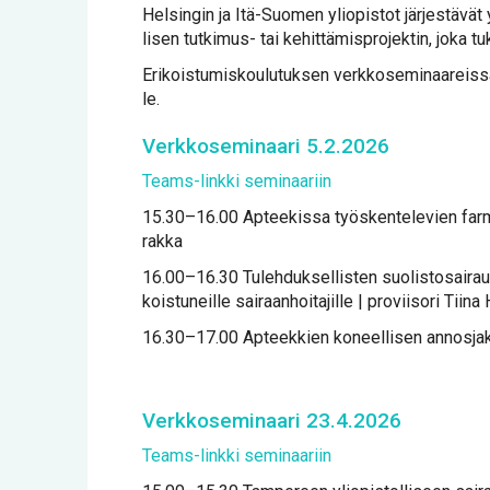
Hel­sin­gin ja Itä-Suo­men yli­opis­tot jär­jes­tä­vät y
li­sen tut­ki­mus- tai ke­hit­tä­mis­pro­jek­tin, jo­ka t
Eri­kois­tu­mis­kou­lu­tuk­sen verk­ko­se­mi­naa­reis­sa 
le.
Verk­ko­se­mi­naa­ri 5.2.2026
Teams-link­ki se­mi­naa­riin
15.30–16.00 Ap­tee­kis­sa työs­ken­te­le­vien far­m­as
rak­ka
16.00–16.30 Tu­leh­duk­sel­lis­ten suo­lis­to­sai­rauk­
kois­tu­neil­le sai­raan­hoi­ta­jil­le | pro­vii­so­ri Tii­n
16.30–17.00 Ap­teek­kien ko­neel­li­sen an­nos­ja­ke­lu
Verk­ko­se­mi­naa­ri 23.4.2026
Teams-link­ki se­mi­naa­riin