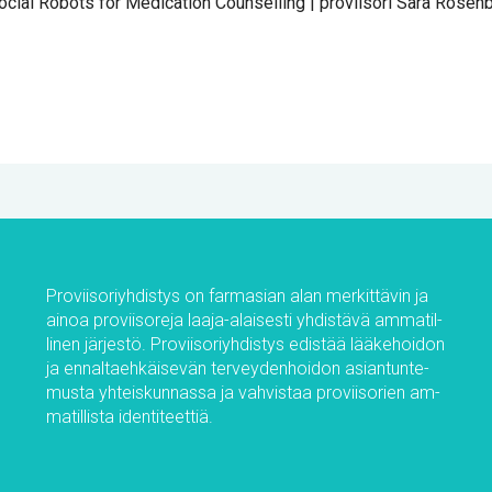
ial Ro­bots for Me­dica­tion Coun­sel­ling | pro­vii­so­ri Sa­ra Ro­sen­
Pro­vii­so­riyh­dis­tys on far­m­asian alan mer­kit­tä­vin ja
ai­noa pro­vii­so­re­ja laa­ja-alai­ses­ti yh­dis­tä­vä am­ma­til­
li­nen jär­jes­tö. Pro­vii­so­riyh­dis­tys edis­tää lää­ke­hoi­don
ja en­nal­taeh­käi­se­vän ter­vey­den­hoi­don asian­tun­te­
mus­ta yh­teis­kun­nas­sa ja vah­vis­taa pro­vii­so­rien am­
ma­til­lis­ta iden­ti­teet­tiä.