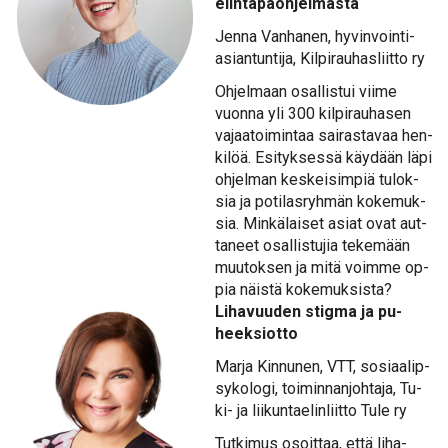
elin­ta­paoh­jel­mas­ta
Jen­na Van­ha­nen, hy­vin­voin­ti­
asian­tun­ti­ja, Kil­pi­rau­has­liit­to ry
Oh­jel­maan osal­lis­tui vii­me
vuon­na yli 300 kil­pi­rau­ha­sen
va­jaa­toi­min­taa sai­ras­ta­vaa hen­
ki­löä. Esi­tyk­ses­sä käy­dään lä­pi
oh­jel­man kes­kei­sim­piä tu­lok­
sia ja po­ti­las­ryh­män ko­ke­muk­
sia. Min­kä­lai­set asiat ovat aut­
ta­neet osal­lis­tu­jia te­ke­mään
muu­tok­sen ja mi­tä voim­me op­
pia näis­tä ko­ke­muk­sis­ta?
Li­ha­vuu­den stig­ma ja pu­
heek­siot­to
Mar­ja Kin­nu­nen, VTT, so­si­aa­lip­
sy­ko­lo­gi, toi­min­nan­joh­ta­ja, Tu­
ki- ja lii­kun­tae­lin­liit­to Tu­le ry
Tut­ki­mus osoit­taa, et­tä li­ha­