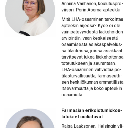
An­nii­na Van­ha­nen, kou­lu­tus­pro­
vii­so­ri, Po­rin Ase­ma-ap­teek­ki
Mi­tä LHA-osaa­mi­nen tar­koit­taa
ap­tee­kin ar­jes­sa? Ky­se ei ole
vain pä­te­vyy­des­tä lää­ke­hoi­don
ar­vioin­tiin, vaan kes­kei­ses­tä
osaa­mi­ses­ta asia­kas­pal­ve­lus­
sa ti­lan­teis­sa, jois­sa asiak­kaat
tar­vit­se­vat tu­kea lää­ke­hoi­ton­sa
to­teu­tuk­seen ja seu­ran­taan.
LHA-osaa­mi­nen vah­vis­taa po­
ti­las­tur­val­li­suut­ta, far­ma­seut­ti­
sen hen­ki­lö­kun­nan am­ma­til­lis­ta
it­se­var­muut­ta ja ko­ko ap­tee­kin
osaa­mis­ta.
Far­m­asian eri­kois­tu­mis­kou­
lu­tuk­set uu­dis­tu­vat
Rai­sa Laak­so­nen, Hel­sin­gin yli­