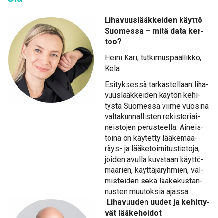
Li­ha­vuus­lääk­kei­den käyt­tö
Suo­mes­sa – mi­tä da­ta ker­
too?
Hei­ni Ka­ri, tut­ki­mus­pääl­lik­kö,
Ke­la
Esi­tyk­ses­sä tar­kas­tel­laan li­ha­
vuus­lääk­kei­den käy­tön ke­hi­
tys­tä Suo­mes­sa vii­me vuo­si­na
val­ta­kun­nal­lis­ten re­kis­te­riai­
neis­to­jen pe­rus­teel­la. Ai­neis­
toi­na on käy­tet­ty lää­ke­mää­
räys- ja lää­ke­toi­mi­tus­tie­to­ja,
joi­den avul­la ku­va­taan käyt­tö­
mää­rien, käyt­tä­jä­ryh­mien, val­
mis­tei­den se­kä lää­ke­kus­tan­
nus­ten muu­tok­sia ajas­sa.
Li­ha­vuu­den uu­det ja ke­hit­ty­
vät lää­ke­hoi­dot