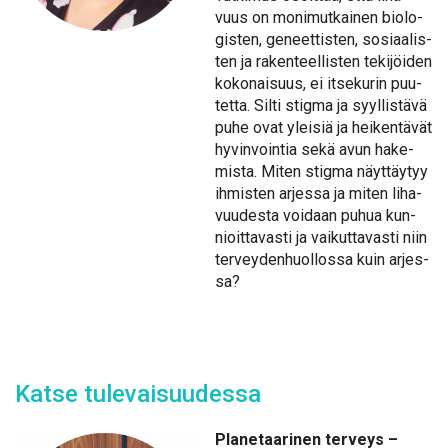
vuus on mo­ni­mut­kai­nen bio­lo­
gis­ten, ge­neet­tis­ten, so­si­aa­lis­
ten ja ra­ken­teel­lis­ten te­ki­jöi­den
ko­ko­nai­suus, ei it­se­ku­rin puu­
tet­ta. Sil­ti stig­ma ja syyl­lis­tä­vä
pu­he ovat ylei­siä ja hei­ken­tä­vät
hy­vin­voin­tia se­kä avun ha­ke­
mis­ta. Mi­ten stig­ma näyt­täy­tyy
ih­mis­ten ar­jes­sa ja mi­ten li­ha­
vuu­des­ta voi­daan pu­hua kun­
nioit­ta­vas­ti ja vai­kut­ta­vas­ti niin
ter­vey­den­huol­los­sa kuin ar­jes­
sa?
Kat­se tu­le­vai­suu­des­sa
Pla­ne­taa­ri­nen ter­veys –