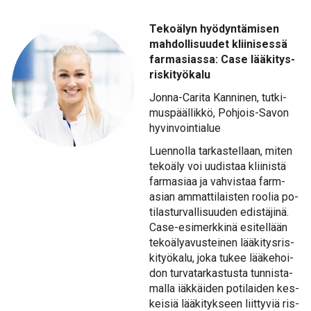
Te­ko­ä­lyn hyö­dyn­tä­mi­sen
mah­dol­li­suu­det klii­ni­ses­sä
far­ma­sias­sa: Ca­se lää­ki­tys­
ris­ki­työ­ka­lu
Jon­na-Ca­ri­ta Kan­ni­nen, tut­ki­
mus­pääl­lik­kö, Poh­jois-Sa­von
hy­vin­voin­tia­lue
Luen­nol­la tar­kas­tel­laan, mi­ten
te­ko­ä­ly voi uu­dis­taa klii­nis­tä
far­ma­si­aa ja vah­vis­taa far­m­
asian am­mat­ti­lais­ten roo­lia po­
ti­las­tur­val­li­suu­den edis­tä­ji­nä.
Ca­se-esi­merk­ki­nä esi­tel­lään
te­ko­ä­ly­avus­tei­nen lää­ki­tys­ris­
ki­työ­ka­lu, jo­ka tu­kee lää­ke­hoi­
don tur­va­tar­kas­tus­ta tun­nis­ta­
mal­la iäk­käi­den po­ti­lai­den kes­
kei­siä lää­ki­tyk­seen liit­ty­viä ris­