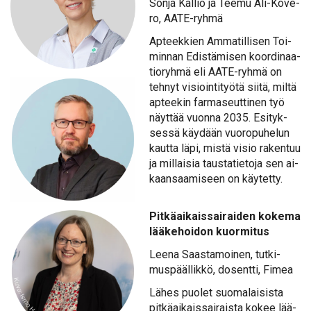
Son­ja Kal­lio ja Tee­mu Ali-Ko­ve­
ro, AA­TE-ryh­mä
Ap­teek­kien Am­ma­til­li­sen Toi­
min­nan Edis­tä­mi­sen koor­di­naa­
tio­ryh­mä eli AA­TE-ryh­mä on
teh­nyt vi­sioin­ti­työ­tä sii­tä, mil­tä
ap­tee­kin far­ma­seut­ti­nen työ
näyt­tää vuon­na 2035. Esi­tyk­
ses­sä käy­dään vuo­ro­pu­he­lun
kaut­ta lä­pi, mis­tä vi­sio ra­ken­tuu
ja mil­lai­sia taus­ta­tie­to­ja sen ai­
kaan­saa­mi­seen on käy­tet­ty.
Pit­kä­ai­kais­sai­rai­den ko­ke­ma
lää­ke­hoi­don kuor­mi­tus
Lee­na Saas­ta­moi­nen, tut­ki­
mus­pääl­lik­kö, do­sent­ti, Fi­mea
Lä­hes puo­let suo­ma­lai­sis­ta
pit­kä­ai­kais­sai­rais­ta ko­kee lää­