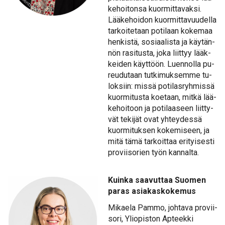
ke­hoi­ton­sa kuor­mit­ta­vak­si.
Lää­ke­hoi­don kuor­mit­ta­vuu­del­la
tar­koi­te­taan po­ti­laan ko­ke­maa
hen­kis­tä, so­si­aa­lis­ta ja käy­tän­
nön ra­si­tus­ta, jo­ka liit­tyy lääk­
kei­den käyt­töön. Luen­nol­la pu­
reu­du­taan tut­ki­muk­sem­me tu­
lok­siin: mis­sä po­ti­las­ryh­mis­sä
kuor­mi­tus­ta koe­taan, mit­kä lää­
ke­hoi­toon ja po­ti­laa­seen liit­ty­
vät te­ki­jät ovat yh­tey­des­sä
kuor­mi­tuk­sen ko­ke­mi­seen, ja
mi­tä tä­mä tar­koit­taa eri­tyi­ses­ti
pro­vii­so­rien työn kan­nal­ta.
Kuin­ka saa­vut­taa Suo­men
pa­ras asia­kas­ko­ke­mus
Mi­kae­la Pam­mo, joh­ta­va pro­vii­
so­ri, Yli­opis­ton Ap­teek­ki