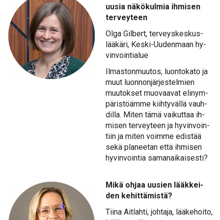
uusia nä­kö­kul­mia ih­mi­sen
ter­vey­teen
Ol­ga Gil­bert, ter­veys­kes­kus­
lää­kä­ri, Kes­ki-Uu­den­maan hy­
vin­voin­tia­lue
Il­mas­ton­muu­tos, luon­to­ka­to ja
muut luon­non­jär­jes­tel­mien
muu­tok­set muo­vaa­vat eli­nym­
pä­ris­töäm­me kiih­ty­väl­lä vauh­
dil­la. Mi­ten tä­mä vai­kut­taa ih­
mi­sen ter­vey­teen ja hy­vin­voin­
tiin ja mi­ten voim­me edis­tää
se­kä pla­nee­tan et­tä ih­mi­sen
hy­vin­voin­tia sa­man­ai­kai­ses­ti?
Mi­kä oh­jaa uusien lääk­kei­
den ke­hit­tä­mis­tä?
Tii­na Ait­lah­ti, joh­ta­ja, lää­ke­hoi­to,