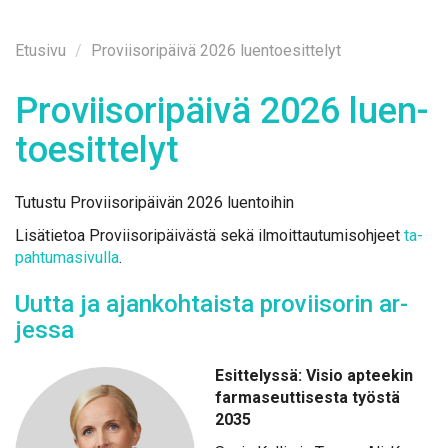
Etusi­vu
Proviisoripäivä 2026 luentoesittelyt
Pro­vii­so­ri­päi­vä 2026 luen­
toe­sit­te­lyt
Tu­tus­tu Pro­vii­so­ri­päi­vän 2026 luen­toi­hin
Li­sä­tie­toa Pro­vii­so­ri­päi­väs­tä se­kä il­moit­tau­tu­mis­oh­jeet
ta­
pah­tu­ma­si­vul­la
.
Uut­ta ja ajan­koh­tais­ta pro­vii­so­rin ar­
jes­sa
Esit­te­lys­sä: Vi­sio ap­tee­kin
far­ma­seut­ti­ses­ta työs­tä
2035