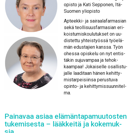
opis­to ja Ka­ti Sep­po­nen, Itä-
Suo­men yli­opis­to
Ap­teek­ki- ja sai­raa­la­far­m­asian
se­kä teol­li­suus­far­m­asian eri­
kois­tu­mis­kou­lu­tuk­set on uu­
dis­tet­tu yh­teis­työs­sä työ­elä­
män edus­ta­jien kans­sa. Työn
ohes­sa opis­ke­lu on nyt en­tis­
tä­kin su­ju­vam­paa ja te­hok­
kaam­paa! Jo­kai­sel­le osal­lis­tu­
jal­le laa­di­taan hä­nen ke­hit­ty­
mis­tar­pei­siin­sa pe­rus­tu­va
opin­to- ja ke­hit­ty­mis­suun­ni­tel­
ma.
Pai­na­vaa asi­aa elä­män­ta­pa­muu­tos­ten
tu­ke­mi­ses­ta – lääk­kei­tä ja ko­ke­muk­
sia