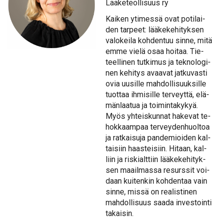
Lää­ke­teol­li­suus ry
Kai­ken yti­mes­sä ovat po­ti­lai­
den tar­peet: lää­ke­ke­hi­tyk­sen
va­lo­kei­la koh­den­tuu sin­ne, mi­tä
em­me vie­lä osaa hoi­taa. Tie­
teel­li­nen tut­ki­mus ja tek­no­lo­gi­
nen ke­hi­tys avaa­vat jat­ku­vas­ti
ovia uusil­le mah­dol­li­suuk­sil­le
tuot­taa ih­mi­sil­le ter­veyt­tä, elä­
män­laa­tua ja toi­min­ta­ky­kyä.
Myös yh­teis­kun­nat ha­ke­vat te­
hok­kaam­paa ter­vey­den­huol­toa
ja rat­kai­su­ja pan­de­mioi­den kal­
tai­siin haas­tei­siin. Hi­taan, kal­
liin ja ris­kialt­tiin lää­ke­ke­hi­tyk­
sen maa­il­mas­sa re­surs­sit voi­
daan kui­ten­kin koh­den­taa vain
sin­ne, mis­sä on rea­lis­ti­nen
mah­dol­li­suus saa­da in­ves­toin­ti
ta­kai­sin.