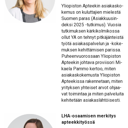
Yli­opis­ton Ap­tee­kin asia­kas­ko­
ke­mus on ku­lut­ta­jien mie­les­tä
Suo­men pa­ras (Asiak­kuusin­
dek­si 2025 -tut­ki­mus). Vuo­sia
tut­ki­muk­sen kär­ki­kol­mi­kos­sa
ol­lut YA on teh­nyt pit­kä­jän­teis­tä
työ­tä asia­kas­pal­ve­lun ja -ko­ke­
muk­sen ke­hit­tä­mi­sen pa­ris­sa.
Pu­heen­vuo­ros­saan Yli­opis­ton
Ap­tee­kin joh­ta­va pro­vii­so­ri Mi­
kae­la Pam­mo ker­too, mi­ten
asia­kas­ko­ke­mus­ta Yli­opis­ton
Ap­tee­kis­sa ra­ken­ne­taan, mi­ten
yri­tyk­sen yh­tei­set ar­vot oh­jaa­
vat toi­min­taa ja mi­ten pal­ve­lui­ta
ke­hi­te­tään asia­kas­läh­töi­ses­ti.
LHA-osaa­mi­sen mer­ki­tys
ap­teek­ki­työs­sä