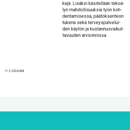
ke­jä. Li­säk­si kä­si­tel­lään te­ko­ä­
lyn mah­dol­li­suuk­sia työn koh­
den­ta­mi­ses­sa, pää­tök­sen­teon
tu­ke­na se­kä ter­veys­pal­ve­lui­
den käy­tön ja kus­tan­nus­vai­kut­
ta­vuu­den ar­vioin­nis­sa.
11.3.2026/AM