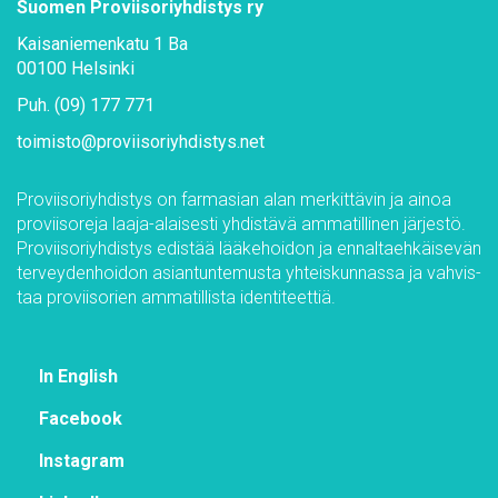
Suo­men Pro­vii­so­riyh­dis­tys ry
Kai­sa­nie­men­ka­tu 1 Ba
00100 Hel­sin­ki
Puh. (09) 177 771
toi­mis­to@​pro­vii­so­riyh­dis­tys.​net
Pro­vii­so­riyh­dis­tys on far­m­asian alan mer­kit­tä­vin ja ai­noa
pro­vii­so­re­ja laa­ja-alai­ses­ti yh­dis­tä­vä am­ma­til­li­nen jär­jes­tö.
Pro­vii­so­riyh­dis­tys edis­tää lää­ke­hoi­don ja en­nal­taeh­käi­se­vän
ter­vey­den­hoi­don asian­tun­te­mus­ta yh­teis­kun­nas­sa ja vah­vis­
taa pro­vii­so­rien am­ma­til­lis­ta iden­ti­teet­tiä.
In English
Face­book
Ins­ta­gram