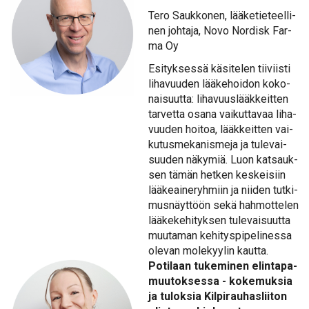
Te­ro Sauk­ko­nen, lää­ke­tie­teel­li­
nen joh­ta­ja, No­vo Nor­disk Far­
ma Oy
Esi­tyk­ses­sä kä­si­te­len tii­viis­ti
li­ha­vuu­den lää­ke­hoi­don ko­ko­
nai­suut­ta: li­ha­vuus­lääk­keit­ten
tar­vet­ta osa­na vai­kut­ta­vaa li­ha­
vuu­den hoi­toa, lääk­keit­ten vai­
ku­tus­me­ka­nis­me­ja ja tu­le­vai­
suu­den nä­ky­miä. Luon kat­sauk­
sen tä­män het­ken kes­kei­siin
lää­ke­ai­ne­ryh­miin ja nii­den tut­ki­
mus­näyt­töön se­kä hah­mot­te­len
lää­ke­ke­hi­tyk­sen tu­le­vai­suut­ta
muu­ta­man ke­hi­tys­pi­pe­li­nes­sa
ole­van mo­le­kyy­lin kaut­ta.
Po­ti­laan tu­ke­mi­nen elin­ta­pa­
muu­tok­ses­sa - ko­ke­muk­sia
ja tu­lok­sia Kil­pi­rau­has­lii­ton