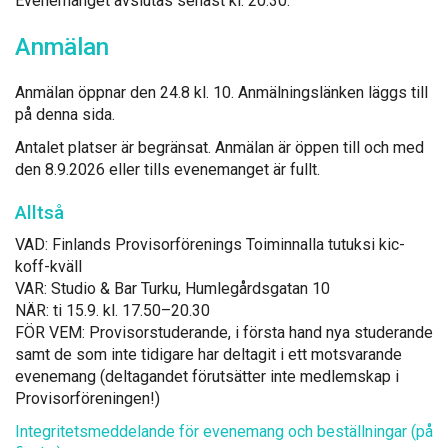
Eve­ne­man­get avs­lu­tas se­nast kl. 20.30.
An­mä­lan
An­mä­lan öpp­nar den 24.8 kl. 10. An­mäl­nings­län­ken läggs till
på den­na si­da.
An­ta­let plat­ser är begrän­sat. An­mä­lan är öp­pen till och med
den 8.9.2026 el­ler tills eve­ne­man­get är fullt.
Alltså
VAD: Fin­lands Pro­vi­sorfö­re­nings Toi­min­nal­la tu­tuk­si kic­
koff-kväll
VAR: Stu­dio & Bar Tur­ku, Hum­legårds­ga­tan 10
NÄR: ti 15.9. kl. 17.50–20.30
FÖR VEM: Pro­vi­sors­tu­de­ran­de, i förs­ta hand nya stu­de­ran­de
samt de som in­te ti­di­ga­re har del­ta­git i ett mots­va­ran­de
eve­ne­mang (del­ta­gan­det fö­rut­sät­ter in­te med­lems­kap i
Pro­vi­sorfö­re­nin­gen!)
In­tegri­tets­med­de­lan­de för eve­ne­mang och bes­täll­nin­gar (på