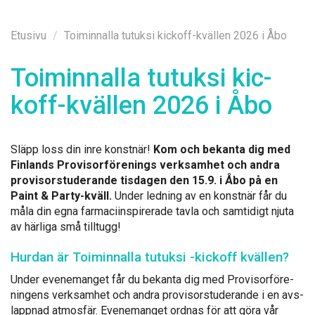
Etusi­vu
Toiminnalla tutuksi kickoff-kvällen 2026 i Åbo
Toi­min­nal­la tu­tuk­si kic­
koff-kväl­len 2026 i Åbo
Släpp loss din in­re konst­när!
Kom och be­kan­ta dig med
Fin­lands Pro­vi­sorfö­re­nings verk­sam­het och an­dra
pro­vi­sors­tu­de­ran­de tis­da­gen den 15.9. i Åbo på en
Paint & Par­ty-kväll.
Un­der led­ning av en konst­när får du
må­la din eg­na far­maciins­pi­re­ra­de tav­la och sam­ti­digt nju­ta
av här­li­ga små till­tugg!
Hur­dan är Toi­min­nal­la tu­tuk­si -kic­koff kväl­len?
Un­der eve­ne­man­get får du be­kan­ta dig med Pro­vi­sorfö­re­
nin­gens verk­sam­het och an­dra pro­vi­sors­tu­de­ran­de i en avs­
lapp­nad at­mosfär. Eve­ne­man­get ord­nas för att gö­ra vår