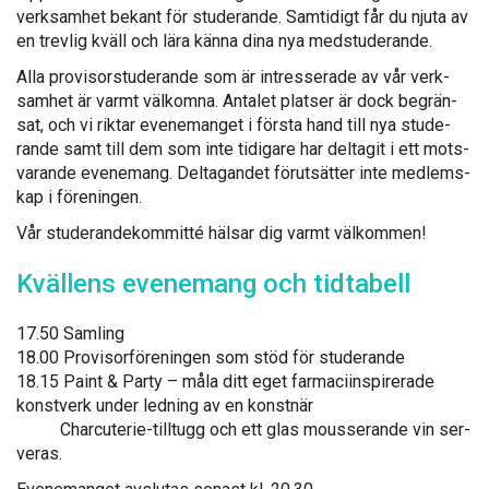
verk­sam­het be­kant för stu­de­ran­de. Sam­ti­digt får du nju­ta av
en trev­lig kväll och lä­ra kän­na di­na nya meds­tu­de­ran­de.
Al­la pro­vi­sors­tu­de­ran­de som är int­res­se­ra­de av vår verk­
sam­het är varmt väl­kom­na. An­ta­let plat­ser är dock begrän­
sat, och vi rik­tar eve­ne­man­get i förs­ta hand till nya stu­de­
ran­de samt till dem som in­te ti­di­ga­re har del­ta­git i ett mots­
va­ran­de eve­ne­mang. Del­ta­gan­det fö­rut­sät­ter in­te med­lems­
kap i fö­re­nin­gen.
Vår stu­de­ran­de­kom­mitté häl­sar dig varmt väl­kom­men!
Kväl­lens eve­ne­mang och tid­ta­bell
17.50 Sam­ling
18.00 Pro­vi­sorfö­re­nin­gen som stöd för stu­de­ran­de
18.15 Paint & Par­ty – må­la ditt eget far­maciins­pi­re­ra­de
konst­verk un­der led­ning av en konst­när
Charcu­te­rie-till­tugg och ett glas mous­se­ran­de vin ser­
ve­ras.