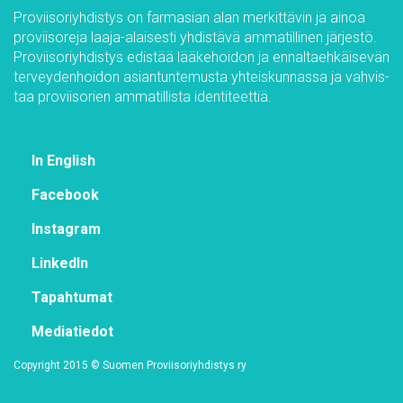
Pro­vii­so­riyh­dis­tys on far­m­asian alan mer­kit­tä­vin ja ai­noa
pro­vii­so­re­ja laa­ja-alai­ses­ti yh­dis­tä­vä am­ma­til­li­nen jär­jes­tö.
Pro­vii­so­riyh­dis­tys edis­tää lää­ke­hoi­don ja en­nal­taeh­käi­se­vän
ter­vey­den­hoi­don asian­tun­te­mus­ta yh­teis­kun­nas­sa ja vah­vis­
taa pro­vii­so­rien am­ma­til­lis­ta iden­ti­teet­tiä.
In English
Face­book
Ins­ta­gram
Lin­ke­dIn
Ta­pah­tu­mat
Me­dia­tie­dot
Co­py­right 2015 © Suo­men Pro­vii­so­riyh­dis­tys ry