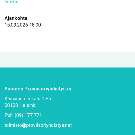
fins­ka)
Ajankohta:
15.09.2026 18:00
Suo­men Pro­vii­so­riyh­dis­tys ry
Kai­sa­nie­men­ka­tu 1 Ba
00100 Hel­sin­ki
Puh. (09) 177 771
toi­mis­to@​pro­vii­so­riyh­dis­tys.​net