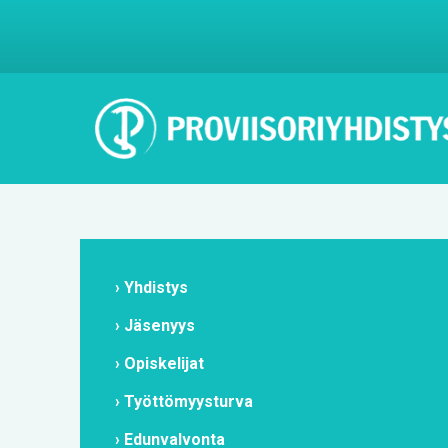
Hyp­
pää
pää­
si­
säl­
töön
Yh­dis­tys
Jä­se­nyys
Opis­ke­li­jat
Työt­tö­myys­tur­va
Edun­val­von­ta