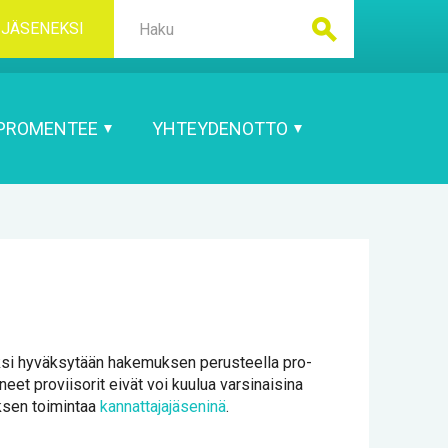
Ha­
 JÄ­SE­NEK­SI
ku­
lo­
ma­
ke
PRO­MEN­TEE
YH­TEY­DEN­OT­TO
k­si hy­väk­sy­tään ha­ke­muk­sen pe­rus­teel­la pro­
­neet pro­vii­so­rit ei­vät voi kuu­lua var­si­nai­si­na
k­sen toi­min­taa
kan­nat­ta­ja­jä­se­ni­nä
.