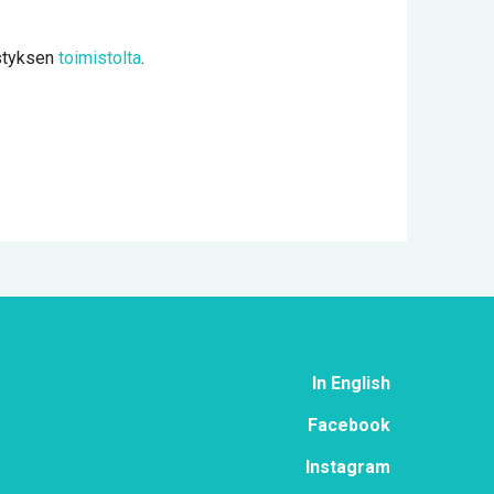
is­tyk­sen
toi­mis­tol­ta
.
In English
Face­book
Ins­ta­gram