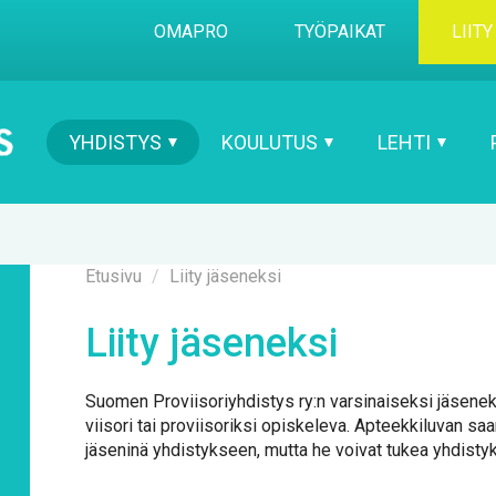
OMA­PRO
TYÖ­PAI­KAT
LII­TY
YH­DIS­TYS
KOU­LU­TUS
LEH­TI
Etusi­vu
Liity jäseneksi
Lii­ty jä­se­nek­si
Suo­men Pro­vii­so­riyh­dis­tys ry:n var­si­nai­sek­si jä­se­ne
vii­so­ri tai pro­vii­so­rik­si opis­ke­le­va. Ap­teek­ki­lu­van saa
jä­se­ni­nä yh­dis­tyk­seen, mut­ta he voi­vat tu­kea yh­dis­ty