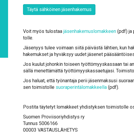
Täy­tä säh­köi­nen jä­sen­ha­ke­mus
Voit myös tu­los­taa
jä­sen­ha­ke­mus­lo­mak­keen
(pdf) ja p
tol­le.
Jä­se­nyys tu­lee voi­maan sii­tä päi­väs­tä läh­tien, kun ha­k
ha­ke­muk­set ja hy­väk­syy uu­det jä­se­net pää­sään­töi­ses
Jos kuu­lut jo­hon­kin toi­seen työt­tö­myys­kas­saan tai am­m
säl­lä me­net­tä­mät­tä työt­tö­myys­kas­sae­tu­ja­si. Toi­mis­tol­
Jos ha­luat, et­tä työ­nan­ta­ja pe­rii jä­sen­mak­susi suo­raan 
sen toi­mis­tol­le
suo­ra­pe­rin­tä­lo­mak­keel­la
(pdf).
Pos­ti­ta täy­te­tyt lo­mak­keet yh­dis­tyk­sen toi­mis­tol­le o
Suo­men Pro­vii­so­riyh­dis­tys ry
Tun­nus 5006166
00003 VAS­TAUS­LÄ­HE­TYS