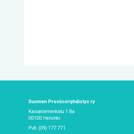
Suo­men Pro­vii­so­riyh­dis­tys ry
Kai­sa­nie­men­ka­tu 1 Ba
00100 Hel­sin­ki
Puh. (09) 177 771