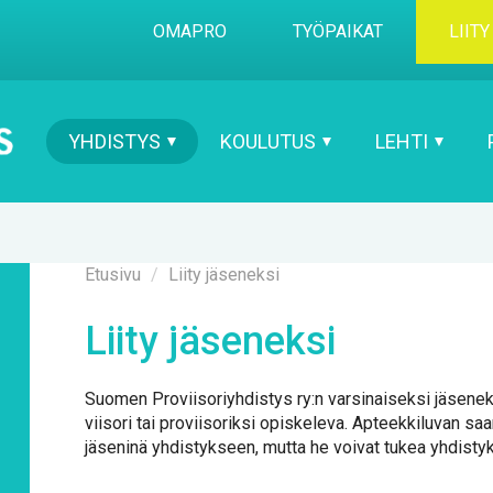
OMA­PRO
TYÖ­PAI­KAT
LII­TY
YH­DIS­TYS
KOU­LU­TUS
LEH­TI
Etusi­vu
Liity jäseneksi
Lii­ty jä­se­nek­si
Suo­men Pro­vii­so­riyh­dis­tys ry:n var­si­nai­sek­si jä­se­ne
vii­so­ri tai pro­vii­so­rik­si opis­ke­le­va. Ap­teek­ki­lu­van saa
jä­se­ni­nä yh­dis­tyk­seen, mut­ta he voi­vat tu­kea yh­dis­ty