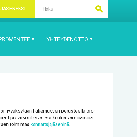
Ha­
 JÄ­SE­NEK­SI
ku­
lo­
ma­
ke
PRO­MEN­TEE
YH­TEY­DEN­OT­TO
k­si hy­väk­sy­tään ha­ke­muk­sen pe­rus­teel­la pro­
­neet pro­vii­so­rit ei­vät voi kuu­lua var­si­nai­si­na
k­sen toi­min­taa
kan­nat­ta­ja­jä­se­ni­nä
.