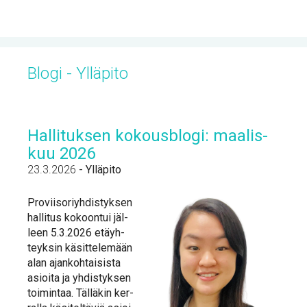
Blo­gi - Yl­lä­pi­to
Hal­li­tuk­sen ko­kous­blo­gi: maa­lis­
kuu 2026
23.3.2026
-
Ylläpito
Pro­vii­so­riyh­dis­tyk­sen
hal­li­tus ko­koon­tui jäl­
leen 5.3.2026 etäyh­
teyk­sin kä­sit­te­le­mään
alan ajan­koh­tai­sis­ta
asioi­ta ja yh­dis­tyk­sen
toi­min­taa. Täl­lä­kin ker­