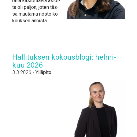
ral­la kä­si­tel­tä­viä asioi­
ta oli pal­jon, jo­ten täs­
sä muu­ta­ma nos­to ko­
kouk­sen an­nis­ta.
Hal­li­tuk­sen ko­kous­blo­gi: hel­mi­
kuu 2026
3.3.2026
-
Ylläpito