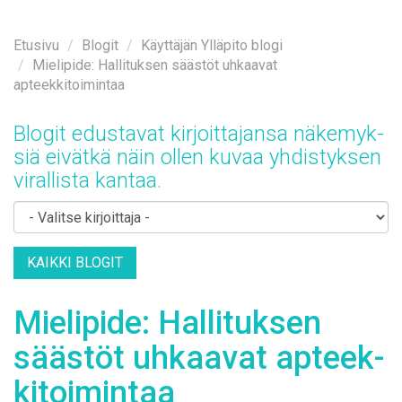
Etusi­vu
Blo­git
Käyt­tä­jän Yl­lä­pi­to blo­gi
Mielipide: Hallituksen säästöt uhkaavat
apteekkitoimintaa
Blo­git edus­ta­vat kir­joit­ta­jan­sa nä­ke­myk­
siä ei­vät­kä näin ol­len ku­vaa yh­dis­tyk­sen
vi­ral­lis­ta kan­taa.
KAIK­KI BLO­GIT
Mie­li­pi­de: Hal­li­tuk­sen
sääs­töt uh­kaa­vat ap­teek­
ki­toi­min­taa