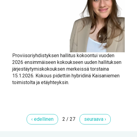
Pro­vii­so­riyh­dis­tyk­sen hal­li­tus ko­koon­tui vuo­den
2026 en­sim­mäi­seen ko­kouk­seen uu­den hal­li­tuk­sen
jär­jes­täy­ty­mis­ko­kouk­sen mer­keis­sä tors­tai­na
15.1.2026. Ko­kous pi­det­tiin hy­bri­di­nä Kai­sa­nie­men
toi­mis­tol­ta ja etäyh­teyk­sin.
‹ edel­li­nen
2 / 27
seu­raa­va ›