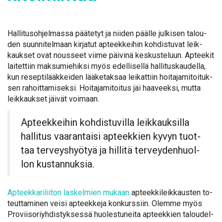
Hal­li­tus­oh­jel­mas­sa pää­te­tyt ja nii­den pääl­le jul­ki­sen ta­lou­
den suun­ni­tel­maan kir­ja­tut ap­teek­kei­hin koh­dis­tu­vat leik­
kauk­set ovat nous­seet vii­me päi­vi­nä kes­kus­te­luun. Ap­tee­kit
lai­tet­tiin mak­su­mie­hik­si myös edel­li­sel­lä hal­li­tus­kau­del­la,
kun re­sep­ti­lääk­kei­den lää­ke­tak­saa lei­kat­tiin hoi­ta­ja­mi­toi­tuk­
sen ra­hoit­ta­mi­sek­si. Hoi­ta­ja­mi­toi­tus jäi haa­veek­si, mut­ta
leik­kauk­set jäi­vät voi­maan.
Ap­teek­kei­hin koh­dis­tu­vil­la leik­kauk­sil­la
hal­li­tus vaa­ran­tai­si ap­teek­kien ky­vyn tuot­
taa ter­veys­hyö­tyä ja hil­li­tä ter­vey­den­huol­
lon kus­tan­nuk­sia.
Ap­teek­ka­ri­lii­ton las­kel­mien mu­kaan
ap­teek­ki­leik­kaus­ten to­
teut­ta­mi­nen vei­si ap­teek­ke­ja kon­kurs­siin. Olem­me myös
Pro­vii­so­riyh­dis­tyk­ses­sä huo­les­tu­nei­ta ap­teek­kien ta­lou­del­