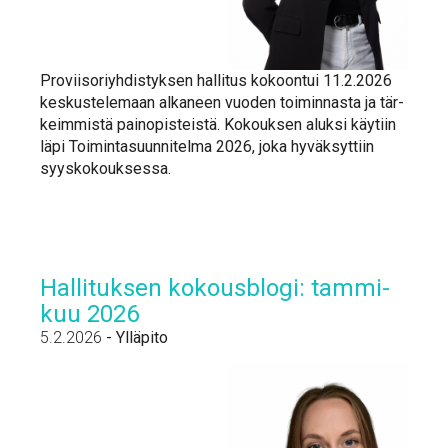
Pro­vii­so­riyh­dis­tyk­sen hal­li­tus ko­koon­tui 11.2.2026
kes­kus­te­le­maan al­ka­neen vuo­den toi­min­nas­ta ja tär­
keim­mis­tä pain­opis­teis­tä. Ko­kouk­sen aluk­si käy­tiin
lä­pi Toi­min­ta­suun­ni­tel­ma 2026, jo­ka hy­väk­syt­tiin
syys­ko­kouk­ses­sa.
Hal­li­tuk­sen ko­kous­blo­gi: tam­mi­
kuu 2026
5.2.2026
-
Ylläpito