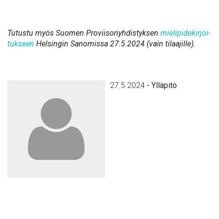
Tu­tus­tu myös Suo­men Pro­vii­so­riyh­dis­tyk­sen
mie­li­pi­de­kir­joi­
tuk­seen
Hel­sin­gin Sa­no­mis­sa 27.5.2024 (vain ti­laa­jil­le).
27.5.2024
-
Ylläpito