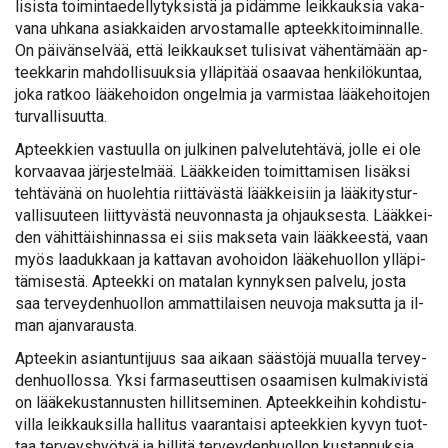
li­sis­ta toi­min­tae­del­ly­tyk­sis­tä ja pi­däm­me leik­kauk­sia va­ka­
va­na uh­ka­na asiak­kai­den ar­vos­ta­mal­le ap­teek­ki­toi­min­nal­le.
On päi­vän­sel­vää, et­tä leik­kauk­set tu­li­si­vat vä­hen­tä­mään ap­
teek­ka­rin mah­dol­li­suuk­sia yl­lä­pi­tää osaa­vaa hen­ki­lö­kun­taa,
jo­ka rat­koo lää­ke­hoi­don on­gel­mia ja var­mis­taa lää­ke­hoi­to­jen
tur­val­li­suut­ta.
Ap­teek­kien vas­tuul­la on jul­ki­nen pal­ve­lu­teh­tä­vä, jol­le ei ole
kor­vaa­vaa jär­jes­tel­mää. Lääk­kei­den toi­mit­ta­mi­sen li­säk­si
teh­tä­vä­nä on huo­leh­tia riit­tä­väs­tä lääk­kei­siin ja lää­ki­tys­tur­
val­li­suu­teen liit­ty­väs­tä neu­von­nas­ta ja oh­jauk­ses­ta. Lääk­kei­
den vä­hit­täis­hin­nas­sa ei siis mak­se­ta vain lääk­kees­tä, vaan
myös laa­duk­kaan ja kat­ta­van avo­hoi­don lää­ke­huol­lon yl­lä­pi­
tä­mi­ses­tä. Ap­teek­ki on ma­ta­lan kyn­nyk­sen pal­ve­lu, jos­ta
saa ter­vey­den­huol­lon am­mat­ti­lai­sen neu­vo­ja mak­sut­ta ja il­
man ajan­va­raus­ta.
Ap­tee­kin asian­tun­ti­juus saa ai­kaan sääs­tö­jä muu­al­la ter­vey­
den­huol­los­sa. Yk­si far­ma­seut­ti­sen osaa­mi­sen kul­ma­ki­vis­tä
on lää­ke­kus­tan­nus­ten hil­lit­se­mi­nen. Ap­teek­kei­hin koh­dis­tu­
vil­la leik­kauk­sil­la hal­li­tus vaa­ran­tai­si ap­teek­kien ky­vyn tuot­
taa ter­veys­hyö­tyä ja hil­li­tä ter­vey­den­huol­lon kus­tan­nuk­sia.