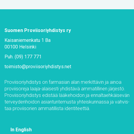
Suo­men Pro­vii­so­riyh­dis­tys ry
Kai­sa­nie­men­ka­tu 1 Ba
00100 Hel­sin­ki
Puh. (09) 177 771
toi­mis­to@​pro­vii­so­riyh­dis­tys.​net
Pro­vii­so­riyh­dis­tys on far­m­asian alan mer­kit­tä­vin ja ai­noa
pro­vii­so­re­ja laa­ja-alai­ses­ti yh­dis­tä­vä am­ma­til­li­nen jär­jes­tö.
Pro­vii­so­riyh­dis­tys edis­tää lää­ke­hoi­don ja en­nal­taeh­käi­se­vän
ter­vey­den­hoi­don asian­tun­te­mus­ta yh­teis­kun­nas­sa ja vah­vis­
taa pro­vii­so­rien am­ma­til­lis­ta iden­ti­teet­tiä.
In English